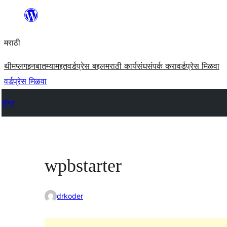
सामुग्रीवर
जा
मराठी
थीम
प्लगइन
बातम्या
मद्दत
वर्डप्रेस बद्दल
मराठी कार्यसंघ
संपर्क करा
वर्डप्रेस मिळवा
वर्डप्रेस मिळवा
थीम्स
wpbstarter
drkoder