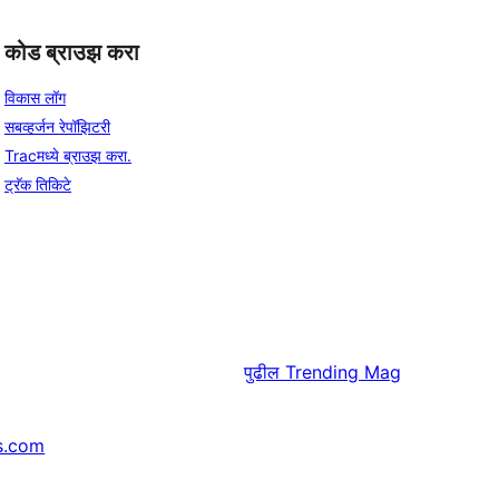
कोड ब्राउझ करा
विकास लॉग
सबव्हर्जन रेपॉझिटरी
Tracमध्ये ब्राउझ करा.
ट्रॅक तिकिटे
पुढील
Trending Mag
s.com