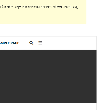
धिक नवीन आवृत्त्यांसह वापरल्यास संगणकीय संगतता समस्या असू
पूर्वावलोकन
डाउनलोड
आवृत्ती
1.1.10
शेवटचे अद्यतन
डिसेंबर 15, 2020
सक्रिय स्थापना
200+
PHP आवृत्ती
5.6