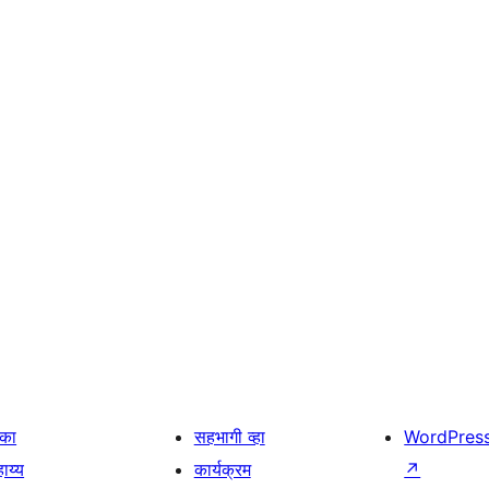
िका
सहभागी व्हा
WordPres
ाय्य
कार्यक्रम
↗