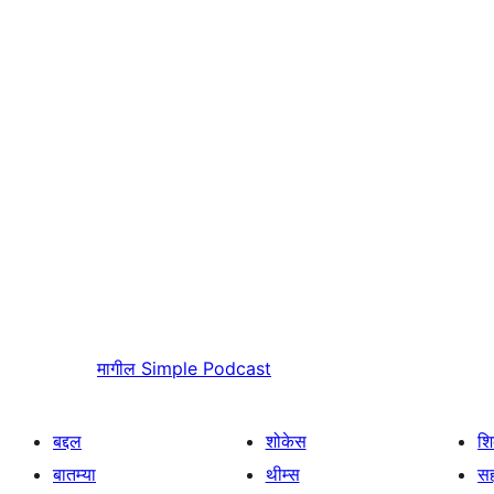
मागील
Simple Podcast
बद्दल
शोकेस
श
बातम्या
थीम्स
सह