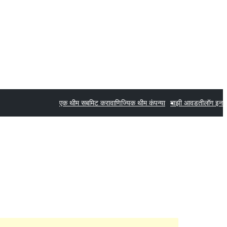
एक थीम सबमिट करा
वाणिज्यिक थीम कंपन्या
माझी आवडती
लॉग इन