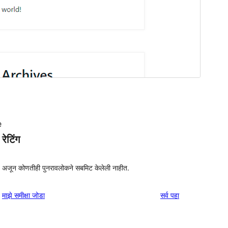
e
रेटिंग
अजून कोणतीही पुनरावलोकने सबमिट केलेली नाहीत.
पुनरावलोकने
माझे समीक्षा जोडा
सर्व
पहा