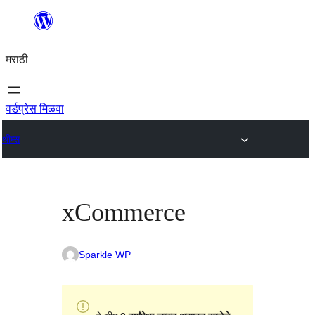
सामुग्रीवर
जा
मराठी
वर्डप्रेस मिळवा
थीम्स
xCommerce
Sparkle WP