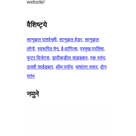
website!
वैशिष्ट्ये
सानुकूल पार्श्वभूमी
, 
सानुकूल हेडर
, 
सानुकूल
लोगो
, 
स्वरूपित मेनू
, 
ई-वाणिज्य
, 
प्रमुख प्रतिमा
, 
फुटर विजेट्स
, 
डावीकडील साइडबार
, 
एक स्तंभ
, 
उजवी साईडबार
, 
थीम पर्याय
, 
भाषांतर तयार
, 
दोन
स्तंभ
नमुने