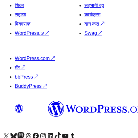
शिका
सहभागी व्हा
सहाय्य
कार्यक्रम
विकासक
दान करा
↗
WordPress.tv
↗
Swag
↗
WordPress.com
↗
मॅट
↗
bbPress
↗
BuddyPress
↗
आमच्या X (एक्स) (पूर्वीचे ट्विटर) खात्याला भेट द्या
आमच्या ब्लूस्की खात्याला भेट द्या.
आमच्या Mastodon खात्याला भेट द्या.
आमच्या थ्रेड्स खात्याला भेट द्या.
आमच्या फेसबुक पेजला भेट द्या
आमच्या इंस्टाग्राम खात्याला भेट द्या
आमच्या लिंक्डइन खात्याला भेट द्या
आमच्या टिकटॉक अकाउंटला भेट द्या.
आमच्या यूट्यूब चॅनेलला भेट द्या
आमच्या टंबलर खात्याला भेट द्या.