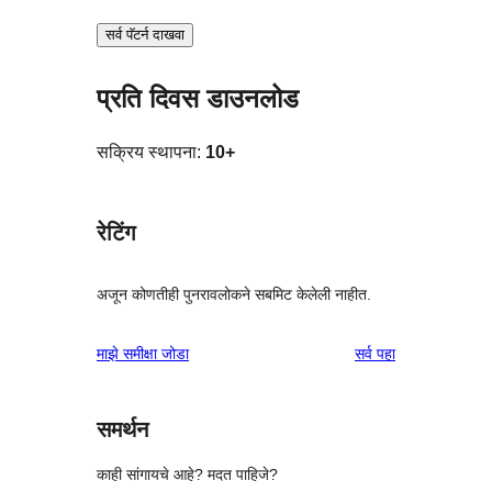
सर्व पॅटर्न दाखवा
प्रति दिवस डाउनलोड
सक्रिय स्थापना:
10+
रेटिंग
अजून कोणतीही पुनरावलोकने सबमिट केलेली नाहीत.
पुनरावलोकने
माझे समीक्षा जोडा
सर्व
पहा
समर्थन
काही सांगायचे आहे? मदत पाहिजे?