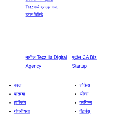
Tracमध्ये ब्राउझ करा.
ट्रॅक तिकिटे
मागील
Teczilla Digital
पुढील
CA Biz
Agency
Startup
बद्दल
शोकेस
बातम्या
थीम्स
होस्टिंग
प्लगिन्स
गोपनीयता
पॅटर्नस्