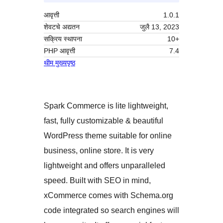
आवृत्ती
1.0.1
शेवटचे अद्यतन
जुलै 13, 2023
सक्रिय स्थापना
10+
PHP आवृत्ती
7.4
थीम मुख्यपृष्ठ
Spark Commerce is lite lightweight,
fast, fully customizable & beautiful
WordPress theme suitable for online
business, online store. It is very
lightweight and offers unparalleled
speed. Built with SEO in mind,
xCommerce comes with Schema.org
code integrated so search engines will