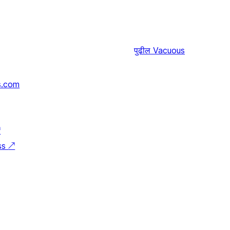
पुढील
Vacuous
s.com
↗
ss
↗