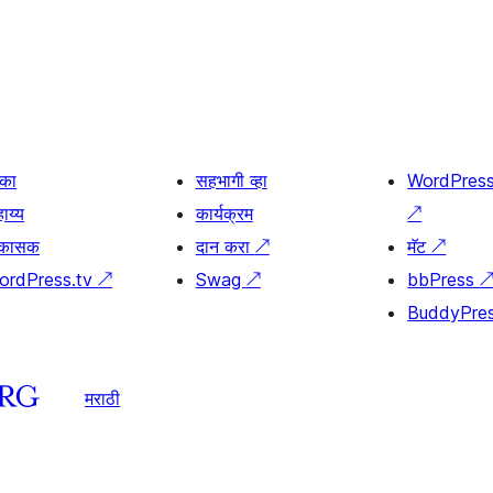
िका
सहभागी व्हा
WordPres
ाय्य
कार्यक्रम
↗
िकासक
दान करा
↗
मॅट
↗
ordPress.tv
↗
Swag
↗
bbPress
BuddyPre
मराठी