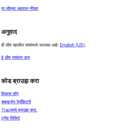
या थीमचा अहवाल नोंदवा
अनुवाद
ही थीम खालील भाषांमध्ये उपलब्ध आहे:
English (US)
.
हे थीम भाषांतर करा
कोड ब्राउझ करा
विकास लॉग
सबव्हर्जन रेपॉझिटरी
Tracमध्ये ब्राउझ करा.
ट्रॅक तिकिटे