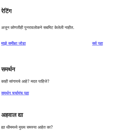
रेटिंग
अजून कोणतीही पुनरावलोकने सबमिट केलेली नाहीत.
पुनरावलोकने
माझे समीक्षा जोडा
सर्व
पहा
समर्थन
काही सांगायचे आहे? मदत पाहिजे?
समर्थन चर्चामंच पहा
अहवाल द्या
ह्या थीममध्ये मुख्य समस्या आहेत का?