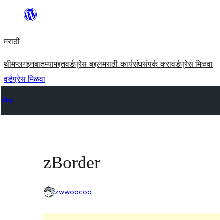
सामुग्रीवर
जा
मराठी
थीम
प्लगइन
बातम्या
मद्दत
वर्डप्रेस बद्दल
मराठी कार्यसंघ
संपर्क करा
वर्डप्रेस मिळवा
वर्डप्रेस मिळवा
थीम्स
zBorder
zwwooooo