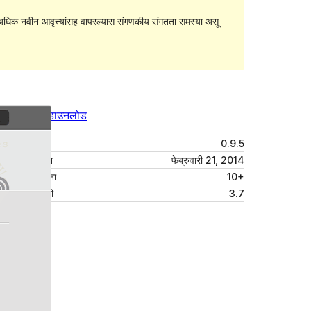
धिक नवीन आवृत्त्यांसह वापरल्यास संगणकीय संगतता समस्या असू
पूर्वावलोकन
डाउनलोड
आवृत्ती
0.9.5
शेवटचे अद्यतन
फेब्रुवारी 21, 2014
सक्रिय स्थापना
10+
वर्डप्रेस आवृत्ती
3.7
थीम मुख्यपृष्ठ