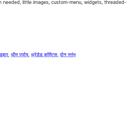
n needed, little images, custom-menu, widgets, threaded-
डबार
, 
थीम पर्याय
, 
थ्रेडेड कॉमेंट्स
, 
दोन स्तंभ