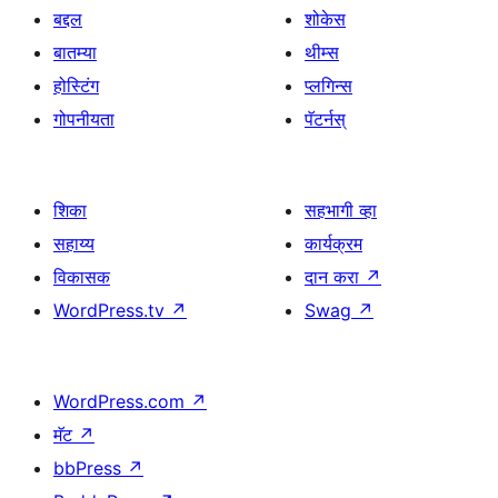
बद्दल
शोकेस
बातम्या
थीम्स
होस्टिंग
प्लगिन्स
गोपनीयता
पॅटर्नस्
शिका
सहभागी व्हा
सहाय्य
कार्यक्रम
विकासक
दान करा
↗
WordPress.tv
↗
Swag
↗
WordPress.com
↗
मॅट
↗
bbPress
↗