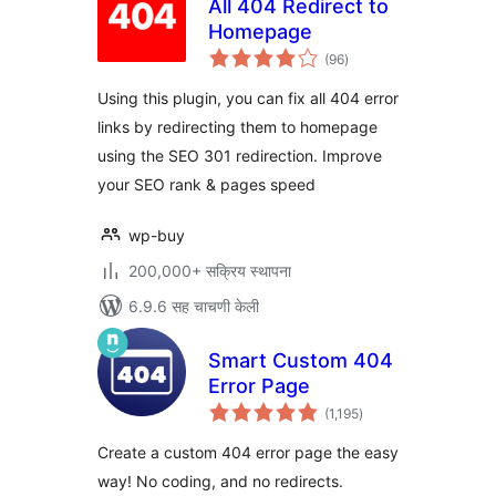
All 404 Redirect to
Homepage
एकूण
(96
)
मूल्यांकन
Using this plugin, you can fix all 404 error
links by redirecting them to homepage
using the SEO 301 redirection. Improve
your SEO rank & pages speed
wp-buy
200,000+ सक्रिय स्थापना
6.9.6 सह चाचणी केली
Smart Custom 404
Error Page
एकूण
(1,195
)
मूल्यांकन
Create a custom 404 error page the easy
way! No coding, and no redirects.