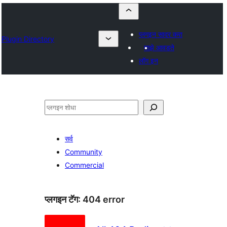
प्लगइन सादर करा
Plugin Directory
माझे आवडते
लॉग इन
शोधा
सर्व
Community
Commercial
प्लगइन टॅग:
404 error