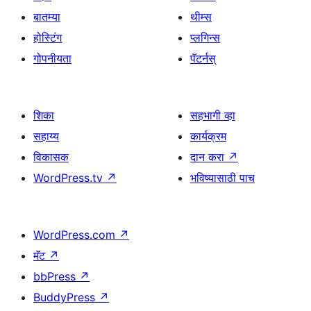
बातम्या
थीम्स
होस्टिंग
प्लगिन्स
गोपनीयता
पॅटर्नस्
शिका
सहभागी व्हा
सहाय्य
कार्यक्रम
विकासक
दान करा
↗
WordPress.tv
↗
भविष्यासाठी पाच
WordPress.com
↗
मॅट
↗
bbPress
↗
BuddyPress
↗