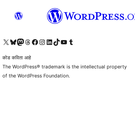
आमच्या X (एक्स) (पूर्वीचे ट्विटर) खात्याला भेट द्या
आमच्या ब्लूस्की खात्याला भेट द्या.
आमच्या Mastodon खात्याला भेट द्या.
आमच्या थ्रेड्स खात्याला भेट द्या.
आमच्या फेसबुक पेजला भेट द्या
आमच्या इंस्टाग्राम खात्याला भेट द्या
आमच्या लिंक्डइन खात्याला भेट द्या
आमच्या टिकटॉक अकाउंटला भेट द्या.
आमच्या यूट्यूब चॅनेलला भेट द्या
आमच्या टंबलर खात्याला भेट द्या.
कोड कविता आहे
The WordPress® trademark is the intellectual property
of the WordPress Foundation.