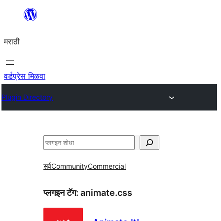
सामुग्रीवर
जा
मराठी
वर्डप्रेस मिळवा
Plugin Directory
शोधा
सर्व
Community
Commercial
प्लगइन टॅग:
animate.css