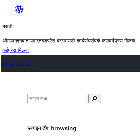
सामुग्रीवर
जा
मराठी
थीम
प्लगइन
बातम्या
मद्दत
वर्डप्रेस बद्दल
मराठी कार्यसंघ
संपर्क करा
वर्डप्रेस मिळवा
वर्डप्रेस मिळवा
Plugin Directory
शोधा
प्लगइन टॅग:
browsing