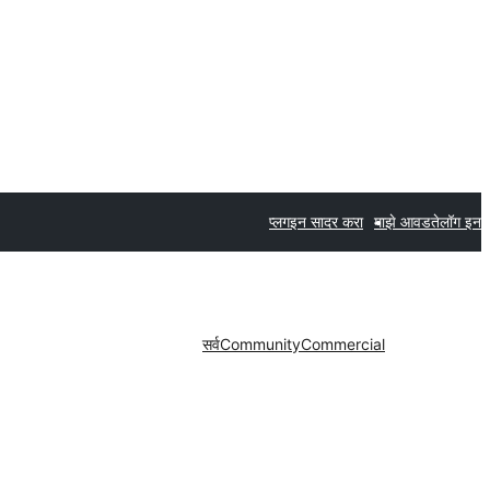
प्लगइन सादर करा
माझे आवडते
लॉग इन
सर्व
Community
Commercial