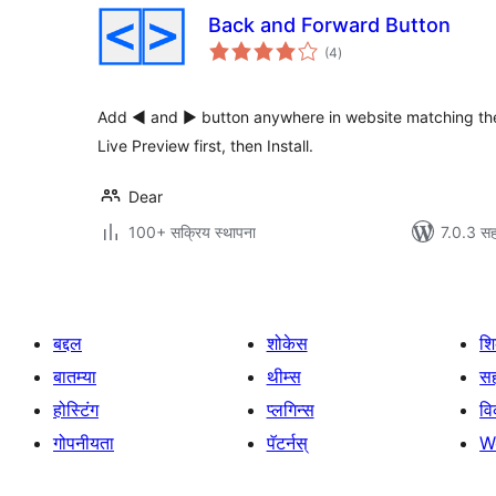
Back and Forward Button
एकूण
(4
)
मूल्यांकन
Add ◄ and ► button anywhere in website matching the
Live Preview first, then Install.
Dear
100+ सक्रिय स्थापना
7.0.3 सह
बद्दल
शोकेस
श
बातम्या
थीम्स
सह
होस्टिंग
प्लगिन्स
व
गोपनीयता
पॅटर्नस्
W