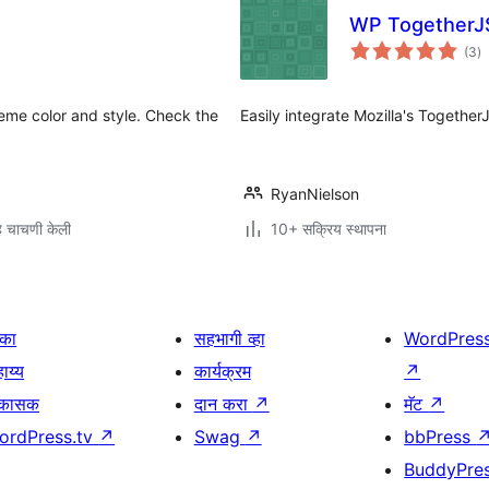
WP TogetherJ
एक
(3
)
मू
me color and style. Check the
Easily integrate Mozilla's Together
RyanNielson
 चाचणी केली
10+ सक्रिय स्थापना
िका
सहभागी व्हा
WordPres
ाय्य
कार्यक्रम
↗
िकासक
दान करा
↗
मॅट
↗
ordPress.tv
↗
Swag
↗
bbPress
BuddyPre