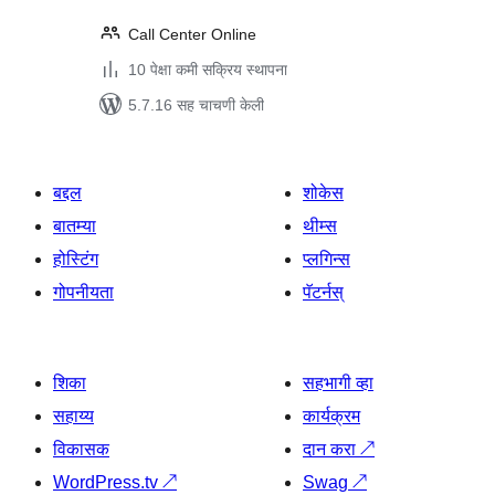
Call Center Online
10 पेक्षा कमी सक्रिय स्थापना
5.7.16 सह चाचणी केली
बद्दल
शोकेस
बातम्या
थीम्स
होस्टिंग
प्लगिन्स
गोपनीयता
पॅटर्नस्
शिका
सहभागी व्हा
सहाय्य
कार्यक्रम
विकासक
दान करा
↗
WordPress.tv
↗
Swag
↗