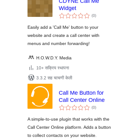
CDYNE Call Me
Widget
एकूण
(0
)
मूल्यांकन
Easily add a 'Call Me' button to your
website and create a call center with
menus and number forwarding!
H.O.W.D.Y. Media
10+ सक्रिय स्थापना
3.3.2 सह चाचणी केली
Call Me Button for
Call Center Online
एकूण
(0
)
मूल्यांकन
A simple-to-use plugin that works with the
Call Center Online platform. Adds a button
to collect contacts on your website.