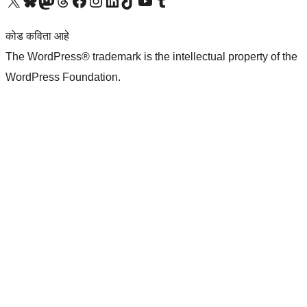
आमच्या X (एक्स) (पूर्वीचे ट्विटर) खात्याला भेट द्या
आमच्या ब्लूस्की खात्याला भेट द्या.
आमच्या Mastodon खात्याला भेट द्या.
आमच्या थ्रेड्स खात्याला भेट द्या.
आमच्या फेसबुक पेजला भेट द्या
आमच्या इंस्टाग्राम खात्याला भेट द्या
आमच्या लिंक्डइन खात्याला भेट द्या
आमच्या टिकटॉक अकाउंटला भेट द्या.
आमच्या यूट्यूब चॅनेलला भेट द्या
आमच्या टंबलर खात्याला भेट द्या.
कोड कविता आहे
The WordPress® trademark is the intellectual property of the
WordPress Foundation.