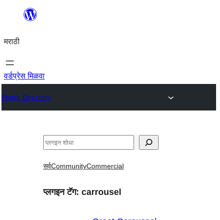
सामुग्रीवर
जा
मराठी
वर्डप्रेस मिळवा
Plugin Directory
शोधा
सर्व
Community
Commercial
प्लगइन टॅग:
carrousel