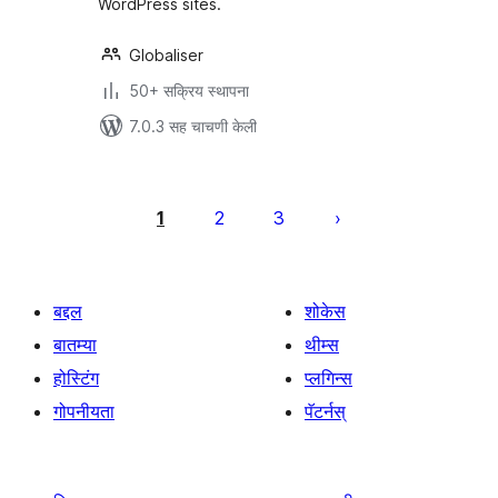
WordPress sites.
Globaliser
50+ सक्रिय स्थापना
7.0.3 सह चाचणी केली
पोस्ट्स
पृष्ठांकन
1
2
3
बद्दल
शोकेस
बातम्या
थीम्स
होस्टिंग
प्लगिन्स
गोपनीयता
पॅटर्नस्