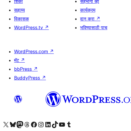
शिका
सहभागी व्हा
सहाय्य
कार्यक्रम
विकासक
दान करा
↗
WordPress.tv
↗
भविष्यासाठी पाच
WordPress.com
↗
मॅट
↗
bbPress
↗
BuddyPress
↗
आमच्या X (एक्स) (पूर्वीचे ट्विटर) खात्याला भेट द्या
आमच्या ब्लूस्की खात्याला भेट द्या.
आमच्या Mastodon खात्याला भेट द्या.
आमच्या थ्रेड्स खात्याला भेट द्या.
आमच्या फेसबुक पेजला भेट द्या
आमच्या इंस्टाग्राम खात्याला भेट द्या
आमच्या लिंक्डइन खात्याला भेट द्या
आमच्या टिकटॉक अकाउंटला भेट द्या.
आमच्या यूट्यूब चॅनेलला भेट द्या
आमच्या टंबलर खात्याला भेट द्या.