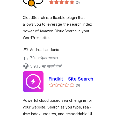
एकूण
(5
)
मूल्यांकन
CloudSearch is a flexible plugin that
allows you to leverage the search index
power of Amazon CloudSearch in your
WordPress site.
Andrea Landonio
70+ सक्रिय स्थापना
5.9.15 सह चाचणी केली
Findkit – Site Search
एकूण
(0
)
मूल्यांकन
Powerful cloud based search engine for
your website. Search as you type, real-
time index updates, and embeddable UI.