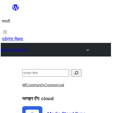
सामुग्रीवर
जा
मराठी
वर्डप्रेस मिळवा
Plugin Directory
शोधा
सर्व
Community
Commercial
प्लगइन टॅग:
cloud