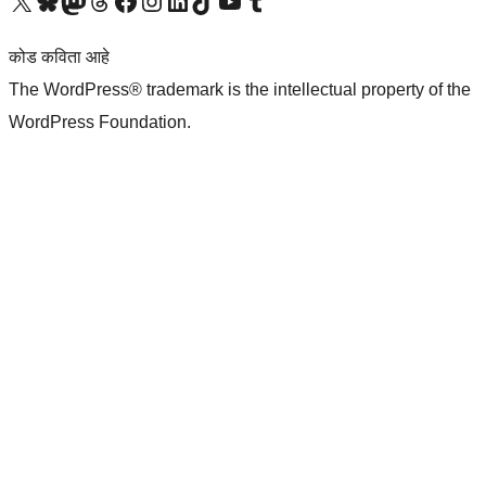
आमच्या X (एक्स) (पूर्वीचे ट्विटर) खात्याला भेट द्या
आमच्या ब्लूस्की खात्याला भेट द्या.
आमच्या Mastodon खात्याला भेट द्या.
आमच्या थ्रेड्स खात्याला भेट द्या.
आमच्या फेसबुक पेजला भेट द्या
आमच्या इंस्टाग्राम खात्याला भेट द्या
आमच्या लिंक्डइन खात्याला भेट द्या
आमच्या टिकटॉक अकाउंटला भेट द्या.
आमच्या यूट्यूब चॅनेलला भेट द्या
आमच्या टंबलर खात्याला भेट द्या.
कोड कविता आहे
The WordPress® trademark is the intellectual property of the
WordPress Foundation.