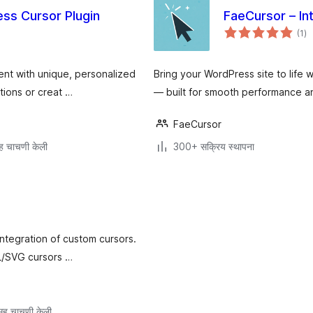
ss Cursor Plugin
FaeCursor – Int
एक
(1
)
मूल
nt with unique, personalized
Bring your WordPress site to life 
tions or creat …
— built for smooth performance and
FaeCursor
ह चाचणी केली
300+ सक्रिय स्थापना
integration of custom cursors.
L/SVG cursors …
ह चाचणी केली