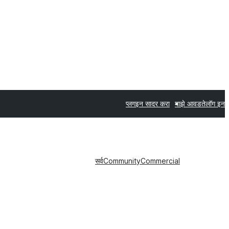
प्लगइन सादर करा
माझे आवडते
लॉग इन
सर्व
Community
Commercial