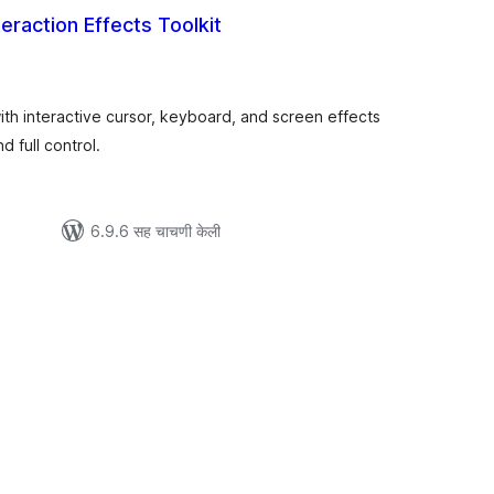
eraction Effects Toolkit
ूण
्यांकन
with interactive cursor, keyboard, and screen effects
 full control.
6.9.6 सह चाचणी केली