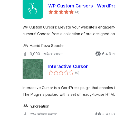
WP Custom Cursors | WordPre
एकूण
(4
)
मूल्यांकन
WP Custom Cursors: Elevate your website's engageme
cursors! Choose from a collection of pre-designed op
Hamid Reza Sepehr
9,000+ सक्रिय स्थापना
6.4.9 स
Interactive Cursor
एकूण
(0
)
मूल्यांकन
Interactive Cursor is a WordPress plugin that enables 
The Plugin is packed with a set of ready-to-use HTM
nurcreation
20+ सक्रिय स्थापना
5.9.15 स