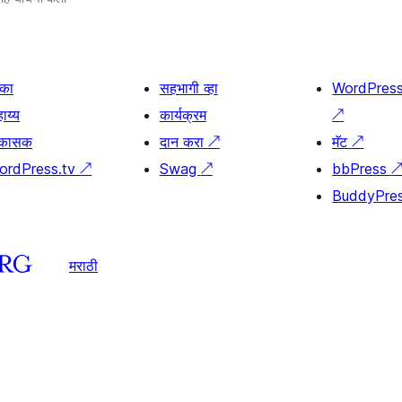
िका
सहभागी व्हा
WordPres
ाय्य
कार्यक्रम
↗
िकासक
दान करा
↗
मॅट
↗
ordPress.tv
↗
Swag
↗
bbPress
BuddyPre
मराठी