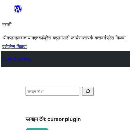
सामुग्रीवर
जा
मराठी
थीम
प्लगइन
बातम्या
मद्दत
वर्डप्रेस बद्दल
मराठी कार्यसंघ
संपर्क करा
वर्डप्रेस मिळवा
वर्डप्रेस मिळवा
Plugin Directory
शोधा
प्लगइन टॅग:
cursor plugin