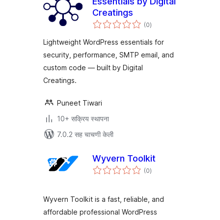
Essentials by Digital
Creatings
एकूण
(0
)
मूल्यांकन
Lightweight WordPress essentials for
security, performance, SMTP email, and
custom code — built by Digital
Creatings.
Puneet Tiwari
10+ सक्रिय स्थापना
7.0.2 सह चाचणी केली
Wyvern Toolkit
एकूण
(0
)
मूल्यांकन
Wyvern Toolkit is a fast, reliable, and
affordable professional WordPress