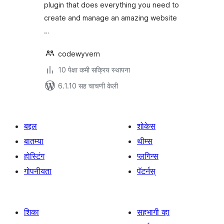
plugin that does everything you need to
create and manage an amazing website
…
codewyvern
10 पेक्षा कमी सक्रिय स्थापना
6.1.10 सह चाचणी केली
बद्दल
शोकेस
बातम्या
थीम्स
होस्टिंग
प्लगिन्स
गोपनीयता
पॅटर्नस्
शिका
सहभागी व्हा