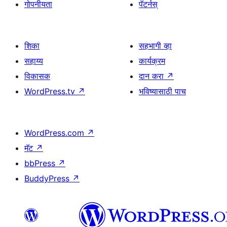
गोपनीयता
पॅटर्नस्
शिका
सहभागी व्हा
सहाय्य
कार्यक्रम
विकासक
दान करा
↗
WordPress.tv
↗
भविष्यासाठी पाच
WordPress.com
↗
मॅट
↗
bbPress
↗
BuddyPress
↗