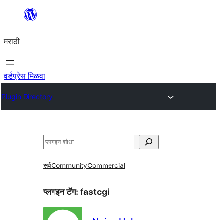
सामुग्रीवर
जा
मराठी
वर्डप्रेस मिळवा
Plugin Directory
शोधा
सर्व
Community
Commercial
प्लगइन टॅग:
fastcgi