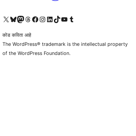
आमच्या X (एक्स) (पूर्वीचे ट्विटर) खात्याला भेट द्या
आमच्या ब्लूस्की खात्याला भेट द्या.
आमच्या Mastodon खात्याला भेट द्या.
आमच्या थ्रेड्स खात्याला भेट द्या.
आमच्या फेसबुक पेजला भेट द्या
आमच्या इंस्टाग्राम खात्याला भेट द्या
आमच्या लिंक्डइन खात्याला भेट द्या
आमच्या टिकटॉक अकाउंटला भेट द्या.
आमच्या यूट्यूब चॅनेलला भेट द्या
आमच्या टंबलर खात्याला भेट द्या.
कोड कविता आहे
The WordPress® trademark is the intellectual property
of the WordPress Foundation.