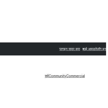
प्लगइन सादर करा
माझे आवडते
लॉग इन
सर्व
Community
Commercial