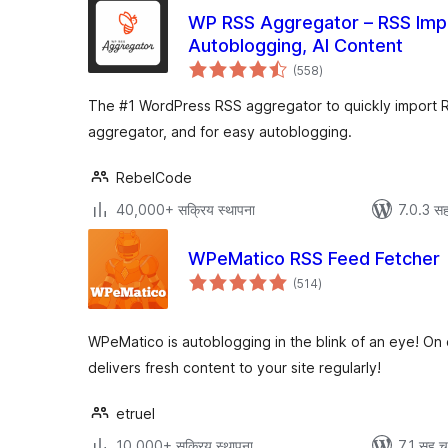
WP RSS Aggregator – RSS Impo
Autoblogging, AI Content
एकूण
(558
)
मूल्यांकन
The #1 WordPress RSS aggregator to quickly import R
aggregator, and for easy autoblogging.
RebelCode
40,000+ सक्रिय स्थापना
7.0.3 सह
WPeMatico RSS Feed Fetcher
एकूण
(514
)
मूल्यांकन
WPeMatico is autoblogging in the blink of an eye! O
delivers fresh content to your site regularly!
etruel
10,000+ सक्रिय स्थापना
7.1 सह च