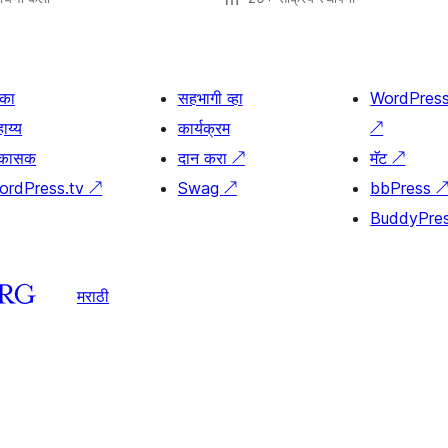
िका
सहभागी व्हा
WordPres
ाय्य
कार्यक्रम
↗
िकासक
दान करा
↗
मॅट
↗
ordPress.tv
↗
Swag
↗
bbPress
BuddyPre
मराठी