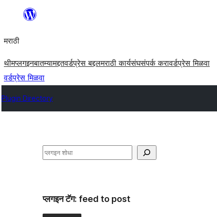
सामुग्रीवर
जा
मराठी
थीम
प्लगइन
बातम्या
मद्दत
वर्डप्रेस बद्दल
मराठी कार्यसंघ
संपर्क करा
वर्डप्रेस मिळवा
वर्डप्रेस मिळवा
Plugin Directory
शोधा
प्लगइन टॅग:
feed to post