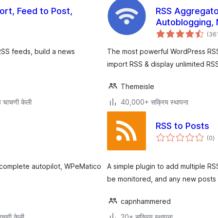
rt, Feed to Post,
RSS Aggregator
Autoblogging,
Aggregator
(36
SS feeds, build a news
The most powerful WordPress RSS 
import RSS & display unlimited RS
Themeisle
 चाचणी केली
40,000+ सक्रिय स्थापना
RSS to Posts
एक
(0
)
मू
n complete autopilot, WPeMatico
A simple plugin to add multiple RS
be monitored, and any new posts w
capnhammered
ाचणी केली
20+ सक्रिय स्थापना