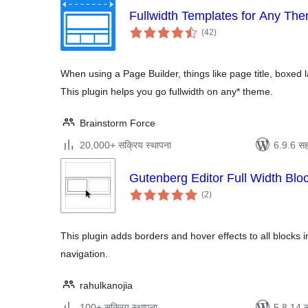
Fullwidth Templates for Any Th
एकूण
(42
)
मूल्यांकन
When using a Page Builder, things like page title, boxed la
This plugin helps you go fullwidth on any* theme.
Brainstorm Force
20,000+ सक्रिय स्थापना
6.9.6 सह
Gutenberg Editor Full Width Blo
एकूण
(2
)
मूल्यांकन
This plugin adds borders and hover effects to all blocks 
navigation.
rahulkanojia
100+ सक्रिय स्थापना
5.8.14 स