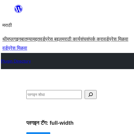
सामुग्रीवर
जा
मराठी
थीम
प्लगइन
बातम्या
मद्दत
वर्डप्रेस बद्दल
मराठी कार्यसंघ
संपर्क करा
वर्डप्रेस मिळवा
वर्डप्रेस मिळवा
Plugin Directory
शोधा
प्लगइन टॅग:
full-width