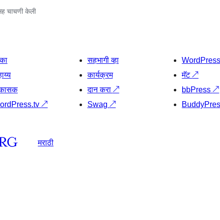
ह चाचणी केली
िका
सहभागी व्हा
WordPres
ाय्य
कार्यक्रम
मॅट
↗
िकासक
दान करा
↗
bbPress
↗
ordPress.tv
↗
Swag
↗
BuddyPre
मराठी