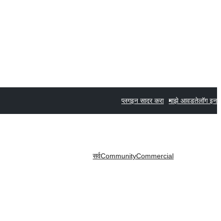
प्लगइन सादर करा
माझे आवडते
लॉग इन
सर्व
Community
Commercial