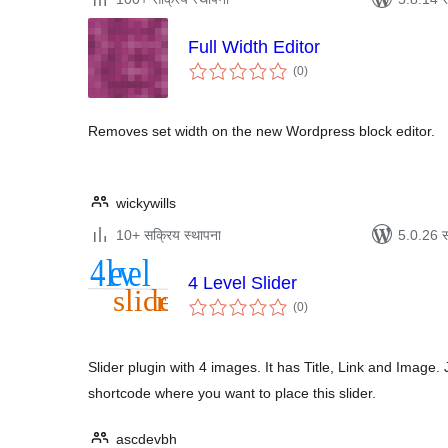
Full Width Editor
एकूण
(0
)
मूल्यांकन
Removes set width on the new Wordpress block editor.
wickywills
10+ सक्रिय स्थापना
5.0.26 स
4 Level Slider
एकूण
(0
)
मूल्यांकन
Slider plugin with 4 images. It has Title, Link and Image
shortcode where you want to place this slider.
ascdevbh