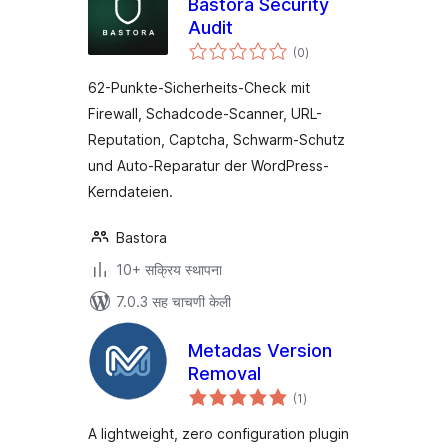
Bastora Security
Audit
एकूण
(0
)
मूल्यांकन
62-Punkte-Sicherheits-Check mit
Firewall, Schadcode-Scanner, URL-
Reputation, Captcha, Schwarm-Schutz
und Auto-Reparatur der WordPress-
Kerndateien.
Bastora
10+ सक्रिय स्थापना
7.0.3 सह चाचणी केली
Metadas Version
Removal
एकूण
(1
)
मूल्यांकन
A lightweight, zero configuration plugin