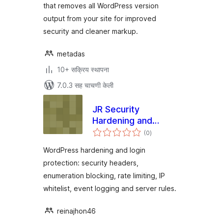
that removes all WordPress version
output from your site for improved
security and cleaner markup.
metadas
10+ सक्रिय स्थापना
7.0.3 सह चाचणी केली
JR Security
Hardening and
एकूण
Login Protection
(0
)
मूल्यांकन
WordPress hardening and login
protection: security headers,
enumeration blocking, rate limiting, IP
whitelist, event logging and server rules.
reinajhon46