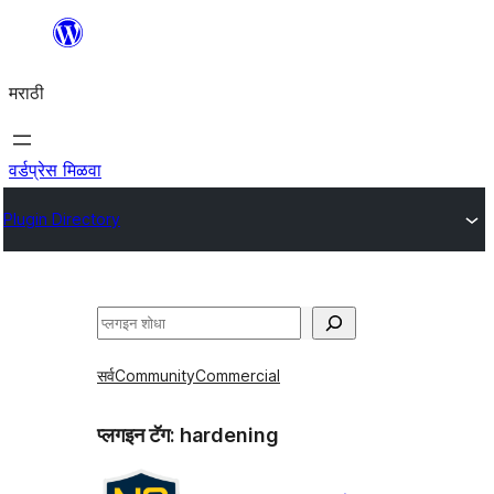
सामुग्रीवर
जा
मराठी
वर्डप्रेस मिळवा
Plugin Directory
शोधा
सर्व
Community
Commercial
प्लगइन टॅग:
hardening