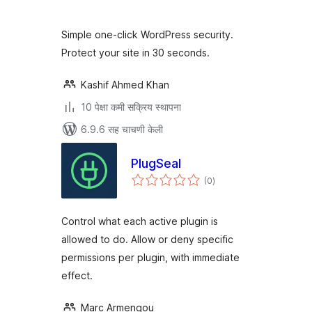
Simple one-click WordPress security.
Protect your site in 30 seconds.
Kashif Ahmed Khan
10 पेक्षा कमी सक्रिय स्थापना
6.9.6 सह चाचणी केली
PlugSeal
एकूण
(0
)
मूल्यांकन
Control what each active plugin is
allowed to do. Allow or deny specific
permissions per plugin, with immediate
effect.
Marc Armengou