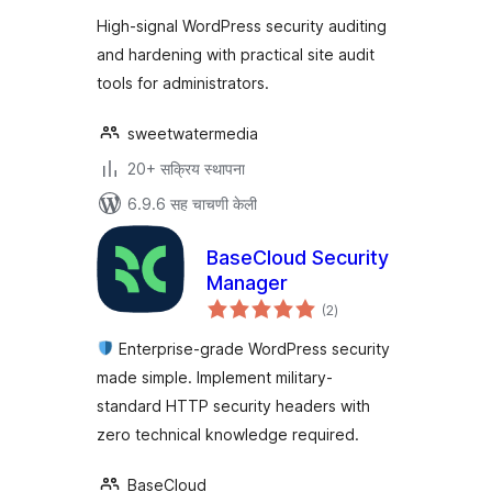
High-signal WordPress security auditing
and hardening with practical site audit
tools for administrators.
sweetwatermedia
20+ सक्रिय स्थापना
6.9.6 सह चाचणी केली
BaseCloud Security
Manager
एकूण
(2
)
मूल्यांकन
Enterprise-grade WordPress security
made simple. Implement military-
standard HTTP security headers with
zero technical knowledge required.
BaseCloud