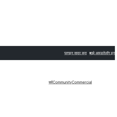
प्लगइन सादर करा
माझे आवडते
लॉग इन
सर्व
Community
Commercial