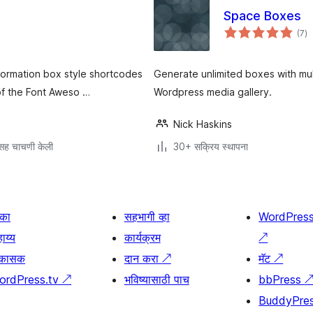
Space Boxes
एक
(7
)
मूल
ormation box style shortcodes
Generate unlimited boxes with mult
of the Font Aweso …
Wordpress media gallery.
Nick Haskins
सह चाचणी केली
30+ सक्रिय स्थापना
िका
सहभागी व्हा
WordPres
ाय्य
कार्यक्रम
↗
िकासक
दान करा
↗
मॅट
↗
ordPress.tv
↗
भविष्यासाठी पाच
bbPress
BuddyPre