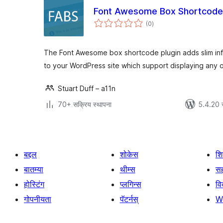
Font Awesome Box Shortcode
एकूण
(0
)
मूल्यांकन
The Font Awesome box shortcode plugin adds slim inf
to your WordPress site which support displaying any 
Stuart Duff – a11n
70+ सक्रिय स्थापना
5.4.20 
बद्दल
शोकेस
श
बातम्या
थीम्स
सह
होस्टिंग
प्लगिन्स
व
गोपनीयता
पॅटर्नस्
W