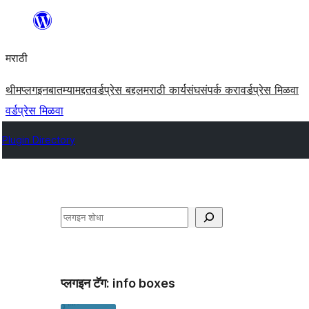
सामुग्रीवर
जा
मराठी
थीम
प्लगइन
बातम्या
मद्दत
वर्डप्रेस बद्दल
मराठी कार्यसंघ
संपर्क करा
वर्डप्रेस मिळवा
वर्डप्रेस मिळवा
Plugin Directory
शोधा
प्लगइन टॅग:
info boxes