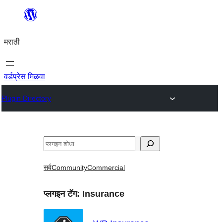
सामुग्रीवर
जा
मराठी
वर्डप्रेस मिळवा
Plugin Directory
शोधा
सर्व
Community
Commercial
प्लगइन टॅग:
Insurance