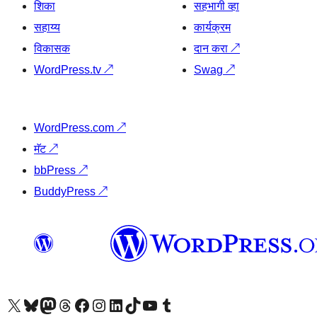
शिका
सहभागी व्हा
सहाय्य
कार्यक्रम
विकासक
दान करा
↗
WordPress.tv
↗
Swag
↗
WordPress.com
↗
मॅट
↗
bbPress
↗
BuddyPress
↗
आमच्या X (एक्स) (पूर्वीचे ट्विटर) खात्याला भेट द्या
आमच्या ब्लूस्की खात्याला भेट द्या.
आमच्या Mastodon खात्याला भेट द्या.
आमच्या थ्रेड्स खात्याला भेट द्या.
आमच्या फेसबुक पेजला भेट द्या
आमच्या इंस्टाग्राम खात्याला भेट द्या
आमच्या लिंक्डइन खात्याला भेट द्या
आमच्या टिकटॉक अकाउंटला भेट द्या.
आमच्या यूट्यूब चॅनेलला भेट द्या
आमच्या टंबलर खात्याला भेट द्या.