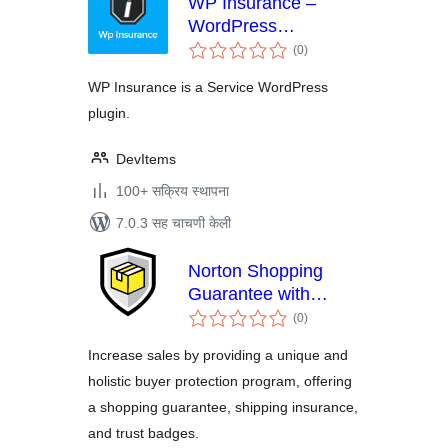
WP Insurance –
WordPress
एकूण
Insurance Service
(0
)
मूल्यांकन
Plugin
WP Insurance is a Service WordPress
plugin.
DevItems
100+ सक्रिय स्थापना
7.0.3 सह चाचणी केली
Norton Shopping
Guarantee with
एकूण
Package Protection
(0
)
मूल्यांकन
Increase sales by providing a unique and
holistic buyer protection program, offering
a shopping guarantee, shipping insurance,
and trust badges.