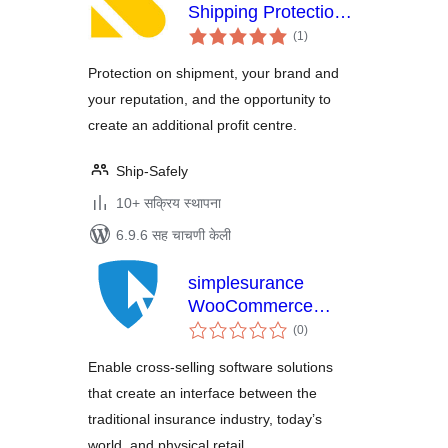
Shipping Protection
एकूण
for WooCommerce
(1
)
मूल्यांकन
Protection on shipment, your brand and
your reputation, and the opportunity to
create an additional profit centre.
Ship-Safely
10+ सक्रिय स्थापना
6.9.6 सह चाचणी केली
simplesurance
WooCommerce
एकूण
Plugin
(0
)
मूल्यांकन
Enable cross-selling software solutions
that create an interface between the
traditional insurance industry, today’s
world, and physical retail