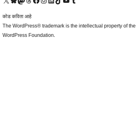
आमच्या X (एक्स) (पूर्वीचे ट्विटर) खात्याला भेट द्या
आमच्या ब्लूस्की खात्याला भेट द्या.
आमच्या Mastodon खात्याला भेट द्या.
आमच्या थ्रेड्स खात्याला भेट द्या.
आमच्या फेसबुक पेजला भेट द्या
आमच्या इंस्टाग्राम खात्याला भेट द्या
आमच्या लिंक्डइन खात्याला भेट द्या
आमच्या टिकटॉक अकाउंटला भेट द्या.
आमच्या यूट्यूब चॅनेलला भेट द्या
आमच्या टंबलर खात्याला भेट द्या.
कोड कविता आहे
The WordPress® trademark is the intellectual property of the
WordPress Foundation.