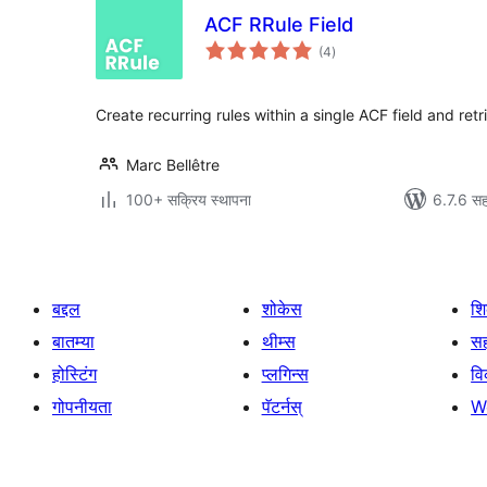
ACF RRule Field
एकूण
(4
)
मूल्यांकन
Create recurring rules within a single ACF field and retr
Marc Bellêtre
100+ सक्रिय स्थापना
6.7.6 सह
बद्दल
शोकेस
श
बातम्या
थीम्स
सह
होस्टिंग
प्लगिन्स
व
गोपनीयता
पॅटर्नस्
W