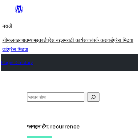
सामुग्रीवर
जा
मराठी
थीम
प्लगइन
बातम्या
मद्दत
वर्डप्रेस बद्दल
मराठी कार्यसंघ
संपर्क करा
वर्डप्रेस मिळवा
वर्डप्रेस मिळवा
Plugin Directory
शोधा
प्लगइन टॅग:
recurrence