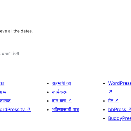
ieve all the dates.
 चाचणी केली
िका
सहभागी व्हा
WordPres
ाय्य
कार्यक्रम
↗
िकासक
दान करा
↗
मॅट
↗
ordPress.tv
↗
भविष्यासाठी पाच
bbPress
BuddyPre