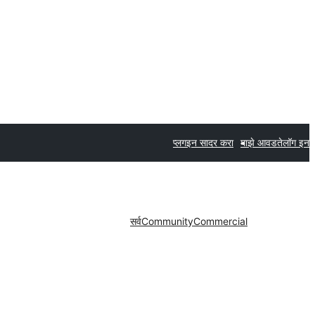
प्लगइन सादर करा
माझे आवडते
लॉग इन
सर्व
Community
Commercial