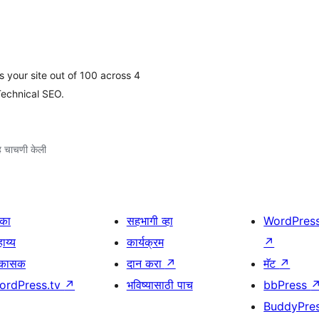
 your site out of 100 across 4
Technical SEO.
 चाचणी केली
िका
सहभागी व्हा
WordPres
ाय्य
कार्यक्रम
↗
िकासक
दान करा
↗
मॅट
↗
ordPress.tv
↗
भविष्यासाठी पाच
bbPress
BuddyPre