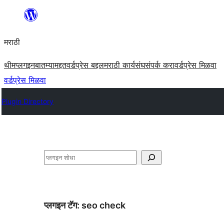
सामुग्रीवर
जा
मराठी
थीम
प्लगइन
बातम्या
मद्दत
वर्डप्रेस बद्दल
मराठी कार्यसंघ
संपर्क करा
वर्डप्रेस मिळवा
वर्डप्रेस मिळवा
Plugin Directory
शोधा
प्लगइन टॅग:
seo check