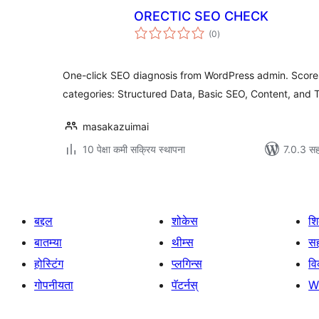
ORECTIC SEO CHECK
एकूण
(0
)
मूल्यांकन
One-click SEO diagnosis from WordPress admin. Scores
categories: Structured Data, Basic SEO, Content, and 
masakazuimai
10 पेक्षा कमी सक्रिय स्थापना
7.0.3 सह
बद्दल
शोकेस
श
बातम्या
थीम्स
सह
होस्टिंग
प्लगिन्स
व
गोपनीयता
पॅटर्नस्
W