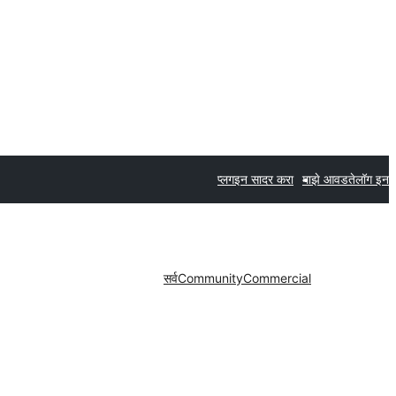
प्लगइन सादर करा
माझे आवडते
लॉग इन
सर्व
Community
Commercial