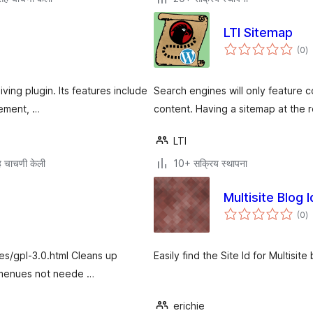
LTI Sitemap
एक
(0
)
मू
iving plugin. Its features include
Search engines will only feature c
cement, …
content. Having a sitemap at the 
LTI
 चाचणी केली
10+ सक्रिय स्थापना
Multisite Blog I
एक
(0
)
मू
es/gpl-3.0.html Cleans up
Easily find the Site Id for Multisite
g menues not neede …
erichie