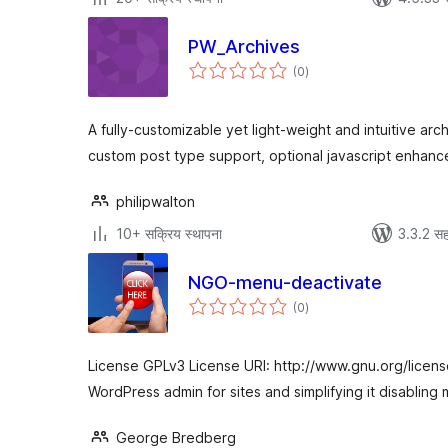
PW_Archives
एकूण
(0
)
मूल्यांकन
A fully-customizable yet light-weight and intuitive arch
custom post type support, optional javascript enhan
philipwalton
10+ सक्रिय स्थापना
3.3.2 सह
NGO-menu-deactivate
एकूण
(0
)
मूल्यांकन
License GPLv3 License URI: http://www.gnu.org/licens
WordPress admin for sites and simplifying it disablin
George Bredberg