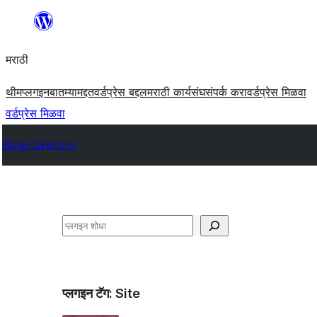
सामुग्रीवर
जा
मराठी
थीम
प्लगइन
बातम्या
मद्दत
वर्डप्रेस बद्दल
मराठी कार्यसंघ
संपर्क करा
वर्डप्रेस मिळवा
वर्डप्रेस मिळवा
Plugin Directory
शोधा
प्लगइन टॅग:
Site