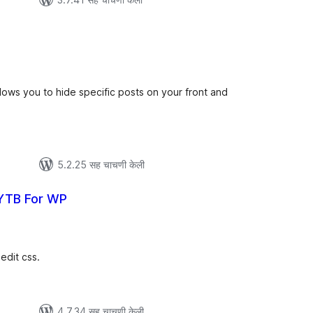
ूण
ल्यांकन
ows you to hide specific posts on your front and
5.2.25 सह चाचणी केली
YTB For WP
ूण
ल्यांकन
edit css.
4.7.34 सह चाचणी केली