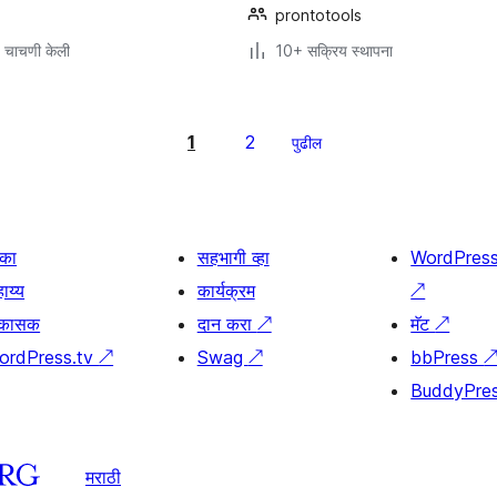
prontotools
 चाचणी केली
10+ सक्रिय स्थापना
1
2
पुढील
िका
सहभागी व्हा
WordPres
ाय्य
कार्यक्रम
↗
िकासक
दान करा
↗
मॅट
↗
ordPress.tv
↗
Swag
↗
bbPress
BuddyPre
मराठी