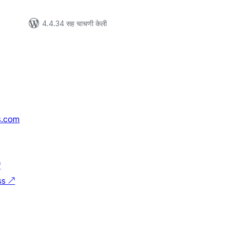
4.4.34 सह चाचणी केली
s.com
↗
ss
↗