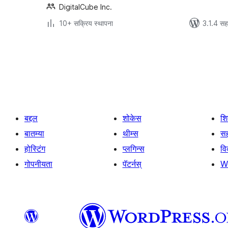
DigitalCube Inc.
10+ सक्रिय स्थापना
3.1.4 सह
पोस्ट्स
पृष्ठांकन
बद्दल
शोकेस
श
बातम्या
थीम्स
सह
होस्टिंग
प्लगिन्स
व
गोपनीयता
पॅटर्नस्
W