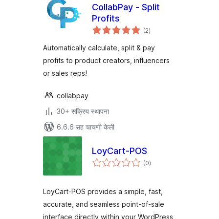
CollabPay ‑ Split
Profits
एकूण
(2
)
मूल्यांकन
Automatically calculate, split & pay
profits to product creators, influencers
or sales reps!
collabpay
30+ सक्रिय स्थापना
6.6.6 सह चाचणी केली
LoyCart-POS
एकूण
(0
)
मूल्यांकन
LoyCart-POS provides a simple, fast,
accurate, and seamless point-of-sale
interface directly within your WordPress