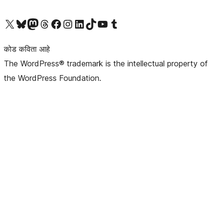
आमच्या X (एक्स) (पूर्वीचे ट्विटर) खात्याला भेट द्या
आमच्या ब्लूस्की खात्याला भेट द्या.
आमच्या Mastodon खात्याला भेट द्या.
आमच्या थ्रेड्स खात्याला भेट द्या.
आमच्या फेसबुक पेजला भेट द्या
आमच्या इंस्टाग्राम खात्याला भेट द्या
आमच्या लिंक्डइन खात्याला भेट द्या
आमच्या टिकटॉक अकाउंटला भेट द्या.
आमच्या यूट्यूब चॅनेलला भेट द्या
आमच्या टंबलर खात्याला भेट द्या.
कोड कविता आहे
The WordPress® trademark is the intellectual property of
the WordPress Foundation.