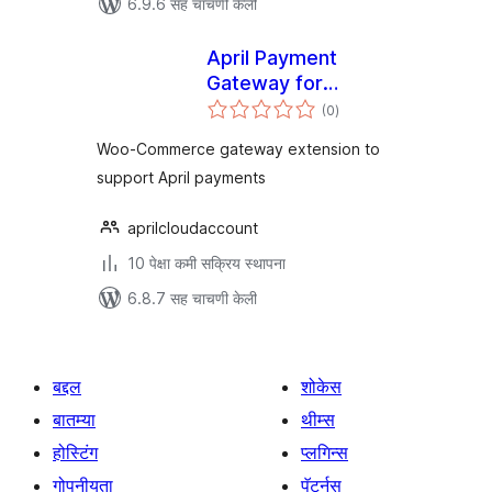
6.9.6 सह चाचणी केली
April Payment
Gateway for
एकूण
WooCommerce
(0
)
मूल्यांकन
Woo-Commerce gateway extension to
support April payments
aprilcloudaccount
10 पेक्षा कमी सक्रिय स्थापना
6.8.7 सह चाचणी केली
बद्दल
शोकेस
बातम्या
थीम्स
होस्टिंग
प्लगिन्स
गोपनीयता
पॅटर्नस्