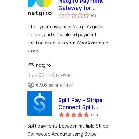
Netgíró Payment
Gateway for
एकूण
WooCommerce
(0
)
मूल्यांकन
Offer your customers Netgíró’s quick,
secure, and streamlined payment
solution directly in your WooCommerce
store.
netgiro
400+ सक्रिय स्थापना
6.9.6 सह चाचणी केली
Split Pay – Stripe
Connect Split
एकूण
Payments & Multi-
(20
)
मूल्यांकन
Vendor
Split payments between multiple Stripe
Marketplace for
Connected Accounts using Stripe
WooCommerce &