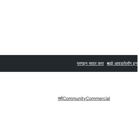
प्लगइन सादर करा
माझे आवडते
लॉग इन
सर्व
Community
Commercial