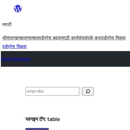
सामुग्रीवर
जा
मराठी
थीम
प्लगइन
बातम्या
मद्दत
वर्डप्रेस बद्दल
मराठी कार्यसंघ
संपर्क करा
वर्डप्रेस मिळवा
वर्डप्रेस मिळवा
Plugin Directory
शोधा
प्लगइन टॅग:
table