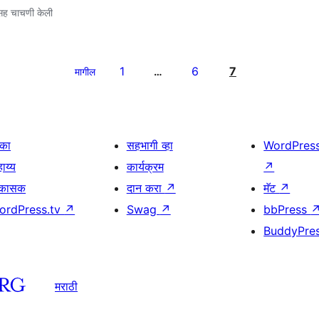
ह चाचणी केली
1
6
7
मागील
…
िका
सहभागी व्हा
WordPres
ाय्य
कार्यक्रम
↗
िकासक
दान करा
↗
मॅट
↗
ordPress.tv
↗
Swag
↗
bbPress
BuddyPre
मराठी