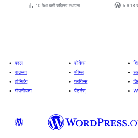
10 पेक्षा कमी सक्रिय स्थापना
5.6.18 स
पोस्ट्स
पृष्ठांकन
बद्दल
शोकेस
श
बातम्या
थीम्स
सह
होस्टिंग
प्लगिन्स
व
गोपनीयता
पॅटर्नस्
W