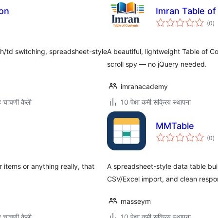
ion
Imran Table of
एक
(0
)
मू
 th/td switching, spreadsheet-style
A beautiful, lightweight Table of C
scroll spy — no jQuery needed.
imranacademy
 चाचणी केली
10 पेक्षा कमी सक्रिय स्थापना
MMTable
एक
(0
)
मू
 items or anything really, that
A spreadsheet-style data table buil
CSV/Excel import, and clean respon
masseym
 चाचणी केली
10 पेक्षा कमी सक्रिय स्थापना