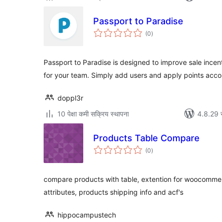
Passport to Paradise
एकूण
(0
)
मूल्यांकन
Passport to Paradise is designed to improve sale incen
for your team. Simply add users and apply points acco
doppl3r
10 पेक्षा कमी सक्रिय स्थापना
4.8.29 
Products Table Compare
एकूण
(0
)
मूल्यांकन
compare products with table, extention for woocomme
attributes, products shipping info and acf's
hippocampustech