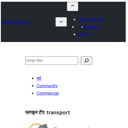
प्लगइन सादर करा
Plugin Directory
माझे आवडते
लॉग इन
शोधा
सर्व
Community
Commercial
प्लगइन टॅग:
transport