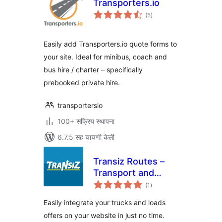
Transporters.io
एकूण
(5
)
मूल्यांकन
Easily add Transporters.io quote forms to
your site. Ideal for minibus, coach and
bus hire / charter – specifically
prebooked private hire.
transportersio
100+ सक्रिय स्थापना
6.7.5 सह चाचणी केली
Transiz Routes –
Transport and
एकूण
Freight
(1
)
मूल्यांकन
Easily integrate your trucks and loads
offers on your website in just no time.