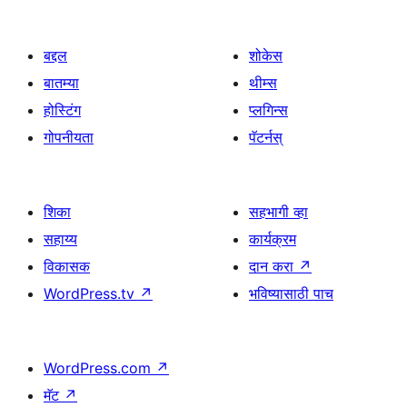
बद्दल
शोकेस
बातम्या
थीम्स
होस्टिंग
प्लगिन्स
गोपनीयता
पॅटर्नस्
शिका
सहभागी व्हा
सहाय्य
कार्यक्रम
विकासक
दान करा
↗
WordPress.tv
↗
भविष्यासाठी पाच
WordPress.com
↗
मॅट
↗