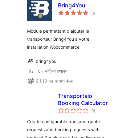
Bring4You
एकूण
(3
)
मूल्यांकन
Module permettant d'ajouter le
transporteur Bring4You à votre
installation Woocommerce
bring4you
10+ सक्रिय स्थापना
6.1.10 सह चाचणी केली
Transportalo
Booking Calculator
एकूण
(0
)
मूल्यांकन
Create configurable transport quote
requests and booking requests with
optional Google route-based live price