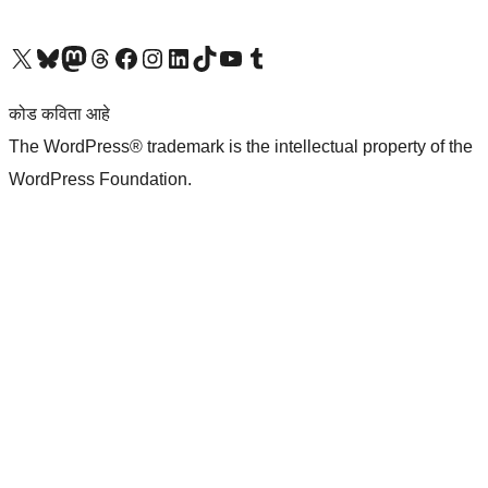
आमच्या X (एक्स) (पूर्वीचे ट्विटर) खात्याला भेट द्या
आमच्या ब्लूस्की खात्याला भेट द्या.
आमच्या Mastodon खात्याला भेट द्या.
आमच्या थ्रेड्स खात्याला भेट द्या.
आमच्या फेसबुक पेजला भेट द्या
आमच्या इंस्टाग्राम खात्याला भेट द्या
आमच्या लिंक्डइन खात्याला भेट द्या
आमच्या टिकटॉक अकाउंटला भेट द्या.
आमच्या यूट्यूब चॅनेलला भेट द्या
आमच्या टंबलर खात्याला भेट द्या.
कोड कविता आहे
The WordPress® trademark is the intellectual property of the
WordPress Foundation.