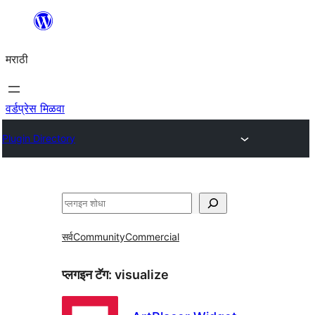
सामुग्रीवर
जा
मराठी
वर्डप्रेस मिळवा
Plugin Directory
शोधा
सर्व
Community
Commercial
प्लगइन टॅग:
visualize