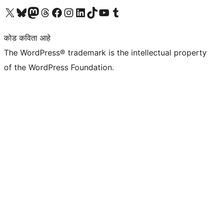
आमच्या X (एक्स) (पूर्वीचे ट्विटर) खात्याला भेट द्या
आमच्या ब्लूस्की खात्याला भेट द्या.
आमच्या Mastodon खात्याला भेट द्या.
आमच्या थ्रेड्स खात्याला भेट द्या.
आमच्या फेसबुक पेजला भेट द्या
आमच्या इंस्टाग्राम खात्याला भेट द्या
आमच्या लिंक्डइन खात्याला भेट द्या
आमच्या टिकटॉक अकाउंटला भेट द्या.
आमच्या यूट्यूब चॅनेलला भेट द्या
आमच्या टंबलर खात्याला भेट द्या.
कोड कविता आहे
The WordPress® trademark is the intellectual property
of the WordPress Foundation.