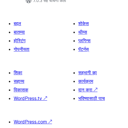
7.0.3 सह चाचणी केली
बद्दल
शोकेस
बातम्या
थीम्स
होस्टिंग
प्लगिन्स
गोपनीयता
पॅटर्नस्
शिका
सहभागी व्हा
सहाय्य
कार्यक्रम
विकासक
दान करा
↗
WordPress.tv
↗
भविष्यासाठी पाच
WordPress.com
↗