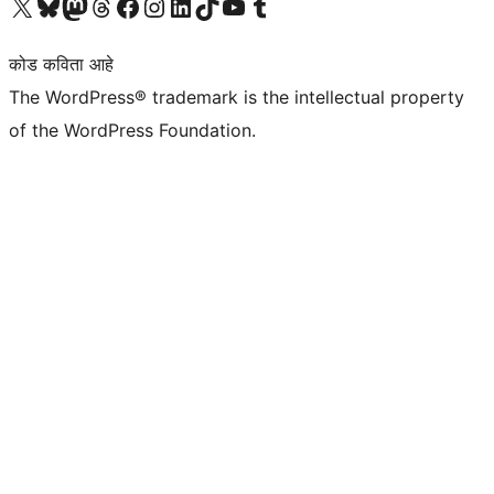
आमच्या X (एक्स) (पूर्वीचे ट्विटर) खात्याला भेट द्या
आमच्या ब्लूस्की खात्याला भेट द्या.
आमच्या Mastodon खात्याला भेट द्या.
आमच्या थ्रेड्स खात्याला भेट द्या.
आमच्या फेसबुक पेजला भेट द्या
आमच्या इंस्टाग्राम खात्याला भेट द्या
आमच्या लिंक्डइन खात्याला भेट द्या
आमच्या टिकटॉक अकाउंटला भेट द्या.
आमच्या यूट्यूब चॅनेलला भेट द्या
आमच्या टंबलर खात्याला भेट द्या.
कोड कविता आहे
The WordPress® trademark is the intellectual property
of the WordPress Foundation.