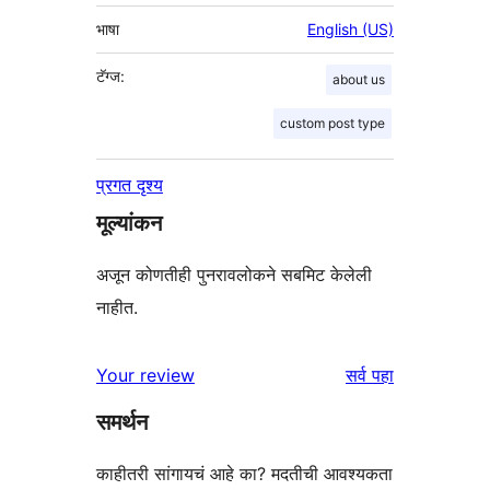
भाषा
English (US)
टॅग्ज:
about us
custom post type
प्रगत दृश्य
मूल्यांकन
अजून कोणतीही पुनरावलोकने सबमिट केलेली
नाहीत.
पुनरावलोकने
Your review
सर्व
पहा
समर्थन
काहीतरी सांगायचं आहे का? मदतीची आवश्यकता