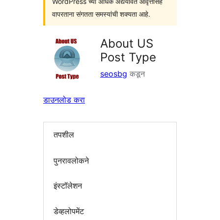
WordPress च्या अधिक अद्ययावत आवृत्तींसह
वापरताना संगतता समस्यांची शक्यता आहे.
About US
Post Type
seosbg
कडून
डाउनलोड करा
तपशील
पुनरावलोकने
इंस्टॉलेशन
डेव्हलोपमेंट