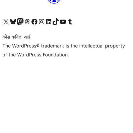
आमच्या X (एक्स) (पूर्वीचे ट्विटर) खात्याला भेट द्या
आमच्या ब्लूस्की खात्याला भेट द्या.
आमच्या Mastodon खात्याला भेट द्या.
आमच्या थ्रेड्स खात्याला भेट द्या.
आमच्या फेसबुक पेजला भेट द्या
आमच्या इंस्टाग्राम खात्याला भेट द्या
आमच्या लिंक्डइन खात्याला भेट द्या
आमच्या टिकटॉक अकाउंटला भेट द्या.
आमच्या यूट्यूब चॅनेलला भेट द्या
आमच्या टंबलर खात्याला भेट द्या.
कोड कविता आहे
The WordPress® trademark is the intellectual property
of the WordPress Foundation.