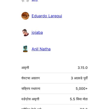
Eduardo Larequi
jojaba
Anil Natha
मेटा
आवृत्ती
3.15.0
शेवटचा अद्यतन
3 आठवडे
पूर्वी
सक्रिय स्थापना
5,000+
वर्डप्रेस आवृत्ती
5.5 किंवा मोठा