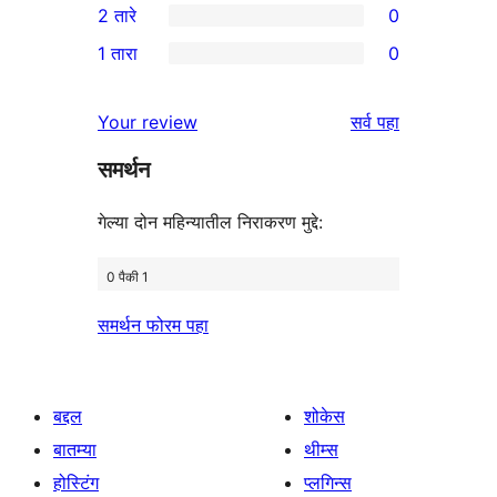
2 तारे
0
परीक्षणे
तारांकित
3-
0
1 तारा
0
परीक्षणे
तारांकित
2-
0
परीक्षणे
तारांकित
1-
पुनरावलोकने
Your review
सर्व
पहा
परीक्षणे
तारांकित
समर्थन
परीक्षणे
गेल्या दोन महिन्यातील निराकरण मुद्दे:
0 पैकी 1
समर्थन फोरम पहा
बद्दल
शोकेस
बातम्या
थीम्स
होस्टिंग
प्लगिन्स