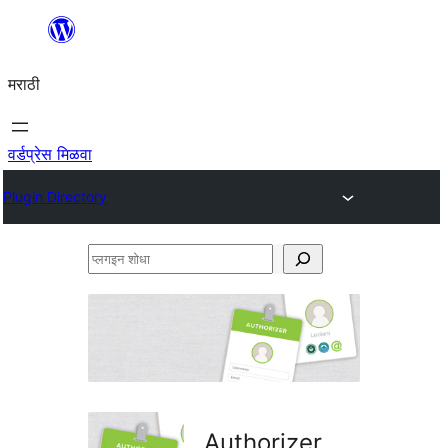
सामुग्रीवर
जा
मराठी
वर्डप्रेस मिळवा
Plugin Directory
प्लगइन
शोधा
Authorizer