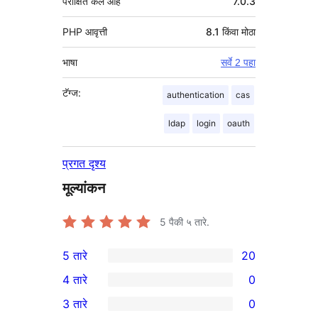
परीक्षित केले आहे
7.0.3
PHP आवृत्ती
8.1 किंवा मोठा
भाषा
सर्वे 2 पहा
टॅग्ज:
authentication
cas
ldap
login
oauth
प्रगत दृश्य
मूल्यांकन
5
पैकी ५ तारे.
5 तारे
20
20
4 तारे
0
5-
0
3 तारे
0
तारांकित
4-
0