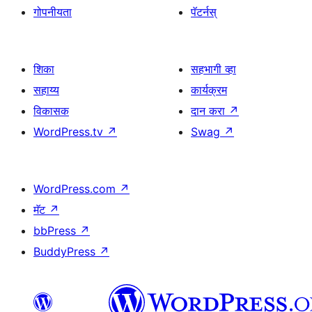
गोपनीयता
पॅटर्नस्
शिका
सहभागी व्हा
सहाय्य
कार्यक्रम
विकासक
दान करा
↗
WordPress.tv
↗
Swag
↗
WordPress.com
↗
मॅट
↗
bbPress
↗
BuddyPress
↗