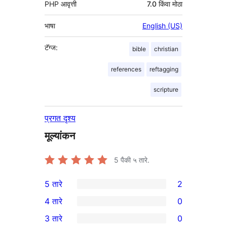
PHP आवृत्ती
7.0 किंवा मोठा
भाषा
English (US)
टॅग्ज:
bible
christian
references
reftagging
scripture
प्रगत दृश्य
मूल्यांकन
5
पैकी ५ तारे.
5 तारे
2
2
4 तारे
0
5-
0
3 तारे
0
तारांकित
4-
0