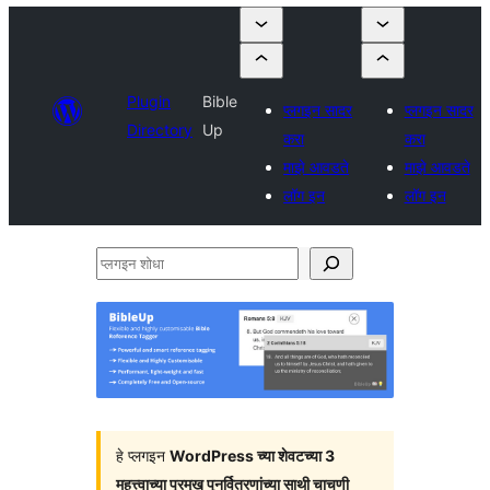
Plugin
Bible
प्लगइन सादर
प्लगइन सादर
Directory
Up
करा
करा
माझे आवडते
माझे आवडते
लॉग इन
लॉग इन
प्लगइन
शोधा
हे प्लगइन
WordPress च्या शेवटच्या 3
महत्त्वाच्या प्रमुख पुनर्वितरणांच्या साथी चाचणी