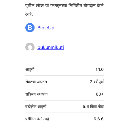
पुढील लोक या प्लगइनच्या निर्मितीत योगदान केले
आहे.
योगदानकर्ते
BibleUp
bukunmikuti
मेटा
आवृत्ती
1.1.0
शेवटचा अद्यतन
2 वर्षे
पूर्वी
सक्रिय स्थापना
60+
वर्डप्रेस आवृत्ती
5.6 किंवा मोठा
परीक्षित केले आहे
6.6.6