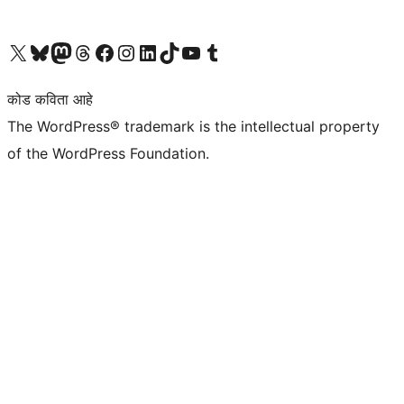
आमच्या X (एक्स) (पूर्वीचे ट्विटर) खात्याला भेट द्या
आमच्या ब्लूस्की खात्याला भेट द्या.
आमच्या Mastodon खात्याला भेट द्या.
आमच्या थ्रेड्स खात्याला भेट द्या.
आमच्या फेसबुक पेजला भेट द्या
आमच्या इंस्टाग्राम खात्याला भेट द्या
आमच्या लिंक्डइन खात्याला भेट द्या
आमच्या टिकटॉक अकाउंटला भेट द्या.
आमच्या यूट्यूब चॅनेलला भेट द्या
आमच्या टंबलर खात्याला भेट द्या.
कोड कविता आहे
The WordPress® trademark is the intellectual property
of the WordPress Foundation.