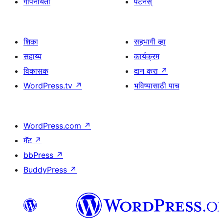
गोपनीयता
पॅटर्नस्
शिका
सहभागी व्हा
सहाय्य
कार्यक्रम
विकासक
दान करा
↗
WordPress.tv
↗
भविष्यासाठी पाच
WordPress.com
↗
मॅट
↗
bbPress
↗
BuddyPress
↗