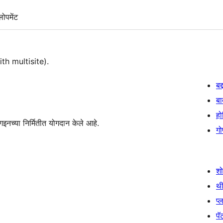
लोपमेंट
h multisite).
बद
बा
हो
इनच्या निर्मितीत योगदान केले आहे.
गो
श
थी
प्
पॅट