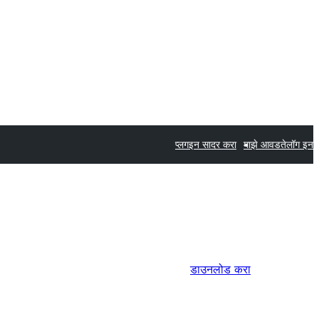
प्लगइन सादर करा
माझे आवडते
लॉग इन
डाउनलोड करा