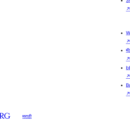
S
W
मॅ
b
B
मराठी