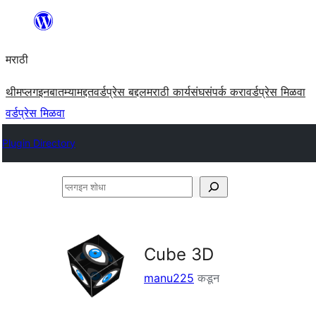
सामुग्रीवर
जा
मराठी
थीम
प्लगइन
बातम्या
मद्दत
वर्डप्रेस बद्दल
मराठी कार्यसंघ
संपर्क करा
वर्डप्रेस मिळवा
वर्डप्रेस मिळवा
Plugin Directory
प्लगइन
शोधा
Cube 3D
manu225
कडून