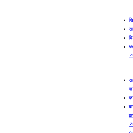
श
सह
व
W
स
व्ह
का
दा
क