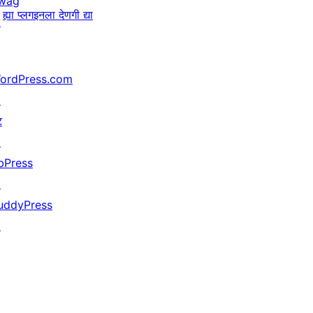
wag
ह्या प्लगइनला देणगी द्या
↗
ordPress.com
↗
ट
↗
bPress
↗
uddyPress
↗