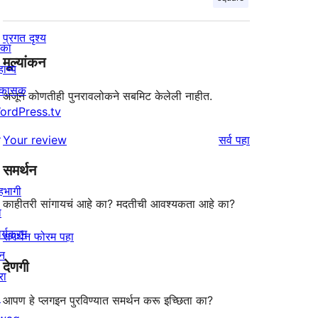
प्रगत दृश्य
िका
मूल्यांकन
ाय्य
िकासक
अजून कोणतीही पुनरावलोकने सबमिट केलेली नाहीत.
ordPress.tv
↗
पुनरावलोकने
Your review
सर्व
पहा
समर्थन
हभागी
काहीतरी सांगायचं आहे का? मदतीची आवश्यकता आहे का?
ा
र्यक्रम
समर्थन फोरम पहा
न
देणगी
रा
↗
आपण हे प्लगइन पुरविण्यात समर्थन करू इच्छिता का?