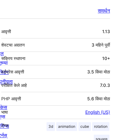
समर्थन
मेटा
आवृत्ती
1.13
शेवटचा अद्यतन
3 महिने
पूर्वी
्दल
सक्रिय स्थापना
10+
तम्या
स्टिंग
वर्डप्रेस आवृत्ती
3.5 किंवा मोठा
पनीयता
परीक्षित केले आहे
7.0.3
PHP आवृत्ती
5.6 किंवा मोठा
ोकेस
भाषा
English (US)
म्स
लगिन्स
टॅग्ज:
3d
animation
cube
rotation
र्नस्
square