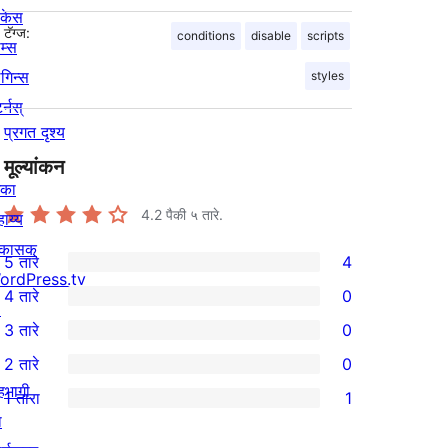
ोकेस
टॅग्ज:
conditions
disable
scripts
म्स
लगिन्स
styles
र्नस्
प्रगत दृश्य
मूल्यांकन
िका
4.2
पैकी ५ तारे.
ाय्य
िकासक
5 तारे
4
4
ordPress.tv
4 तारे
0
5-
↗
0
3 तारे
0
तारांकित
4-
0
2 तारे
0
परीक्षणे
तारांकित
3-
0
हभागी
1 तारा
1
परीक्षणे
तारांकित
2-
1
ा
परीक्षणे
तारांकित
1-