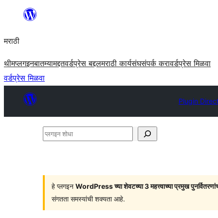
सामुग्रीवर
जा
मराठी
थीम
प्लगइन
बातम्या
मद्दत
वर्डप्रेस बद्दल
मराठी कार्यसंघ
संपर्क करा
वर्डप्रेस मिळवा
वर्डप्रेस मिळवा
Plugin Direc
प्लगइन
शोधा
हे प्लगइन
WordPress च्या शेवटच्या 3 महत्त्वाच्या प्रमुख पुनर्वितरणां
संगतता समस्यांची शक्यता आहे.