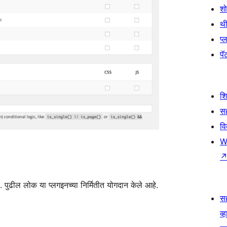
श
थी
प्
पॅट
श
सह
व
W
पुढील लोक या प्लगइनच्या निर्मितीत योगदान केले आहे.
स
व्ह