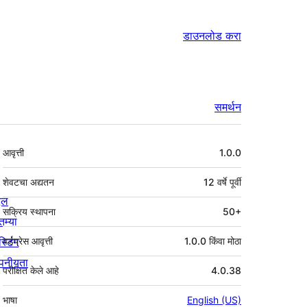
डाउनलोड करा
समर्थन
मेटा
आवृत्ती
1.0.0
शेवटचा अद्यतन
12 वर्षे
पूर्वी
्दल
सक्रिय स्थापना
50+
तम्या
स्टिंग
वर्डप्रेस आवृत्ती
1.0.0 किंवा मोठा
पनीयता
परीक्षित केले आहे
4.0.38
भाषा
English (US)