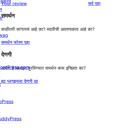
र्यक्रम
पुनरावलोकने
Your review
सर्व
पहा
परीक्षणे
तारांकित
न
समर्थन
पुनरावलोकन
रा
↗
काहीतरी सांगायचं आहे का? मदतीची आवश्यकता आहे का?
wag
समर्थन फोरम पहा
↗
देणगी
ordPress.com
आपण हे प्लगइन पुरविण्यात समर्थन करू इच्छिता का?
↗
ह्या प्लगइनला देणगी द्या
ट
↗
bPress
↗
uddyPress
↗