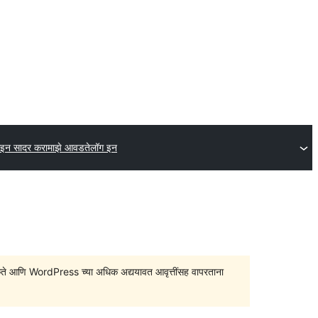
गइन सादर करा
माझे आवडते
लॉग इन
सु शकते आणि WordPress च्या अधिक अद्ययावत आवृत्तींसह वापरताना