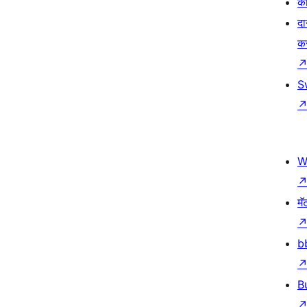
का
दा
क
S
W
मॅ
b
B