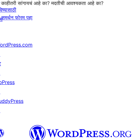
↗
काहीतरी सांगायचं आहे का? मदतीची आवश्यकता आहे का?
िष्यासाठी
समर्थन फोरम पहा
ाच
ordPress.com
↗
ट
↗
bPress
↗
uddyPress
↗