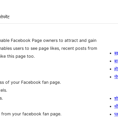
लोपमेंट
enable Facebook Page owners to attract and gain
nables users to see page likes, recent posts from
बद
ike this page too.
बा
हो
गो
ss of your Facebook fan page.
els.
s.
श
थी
s from your facebook fan page.
प्