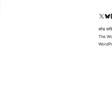
आमच्या X (एक्स) (पूर्वीचे ट्विटर) खात्याला भेट द्या
आमच्या ब्लूस्की खात्याला भेट द्या.
आमच्या M
कोड कवि
The Wo
WordPr