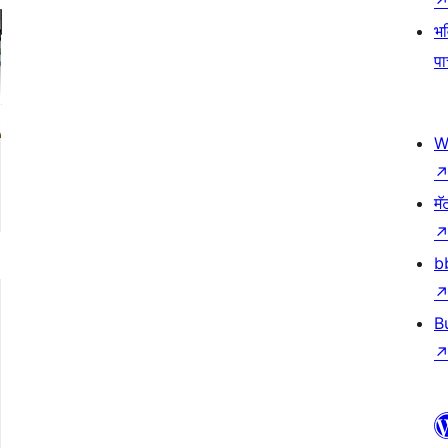
भव
प
W
मॅ
b
B