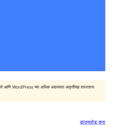
सु शकते आणि WordPress च्या अधिक अद्ययावत आवृत्तींसह वापरताना
डाउनलोड करा