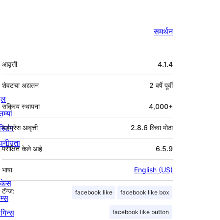
समर्थन
मेटा
आवृत्ती
4.1.4
शेवटचा अद्यतन
2 वर्षे
पूर्वी
्दल
सक्रिय स्थापना
4,000+
तम्या
स्टिंग
वर्डप्रेस आवृत्ती
2.8.6 किंवा मोठा
पनीयता
परीक्षित केले आहे
6.5.9
भाषा
English (US)
ोकेस
टॅग्ज:
facebook like
facebook like box
म्स
लगिन्स
facebook like button