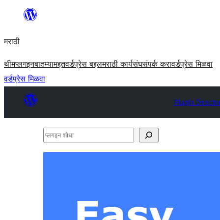
सामुग्रीवर
जा
मराठी
थीम
प्लगइन
बातम्या
मद्दत
वर्डप्रेस बद्दल
मराठी कार्यसंघ
संपर्क करा
वर्डप्रेस मिळवा
वर्डप्रेस मिळवा
Plugin Directo
प्लगइन
शोधा