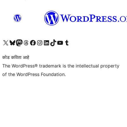
आमच्या X (एक्स) (पूर्वीचे ट्विटर) खात्याला भेट द्या
आमच्या ब्लूस्की खात्याला भेट द्या.
आमच्या Mastodon खात्याला भेट द्या.
आमच्या थ्रेड्स खात्याला भेट द्या.
आमच्या फेसबुक पेजला भेट द्या
आमच्या इंस्टाग्राम खात्याला भेट द्या
आमच्या लिंक्डइन खात्याला भेट द्या
आमच्या टिकटॉक अकाउंटला भेट द्या.
आमच्या यूट्यूब चॅनेलला भेट द्या
आमच्या टंबलर खात्याला भेट द्या.
कोड कविता आहे
The WordPress® trademark is the intellectual property
of the WordPress Foundation.