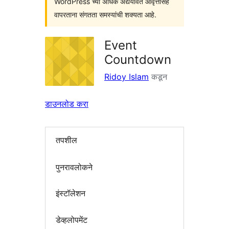
WordPress च्या अधिक अद्ययावत आवृत्तींसह
वापरताना संगतता समस्यांची शक्यता आहे.
Event
Countdown
Ridoy Islam
कडून
डाउनलोड करा
तपशील
पुनरावलोकने
इंस्टॉलेशन
डेव्हलोपमेंट