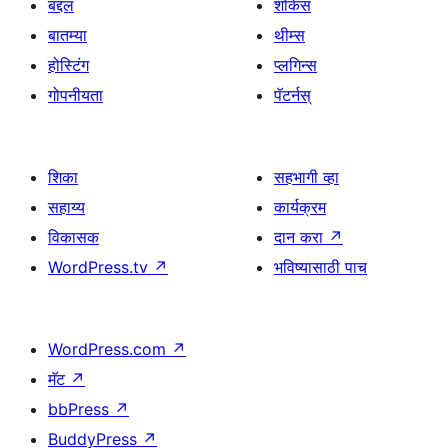
बद्दल
शोकेस
बातम्या
थीम्स
होस्टिंग
प्लगिन्स
गोपनीयता
पॅटर्नस्
शिका
सहभागी व्हा
सहाय्य
कार्यक्रम
विकासक
दान करा
↗
WordPress.tv
↗
भविष्यासाठी पाच
WordPress.com
↗
मॅट
↗
bbPress
↗
BuddyPress
↗