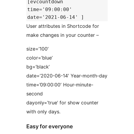
[evcountdown
time='09:00:00'
date='2021-06-14' ]
User attributes in Shortcode for
make changes in your counter –
size=’100′
color=’blue’
bg=’black’
date=’2020-06-14′ Year-month-day
time=’09:00:00′ Hour-minute-
second
dayonly=’true’ for show counter
with only days.
Easy for everyone