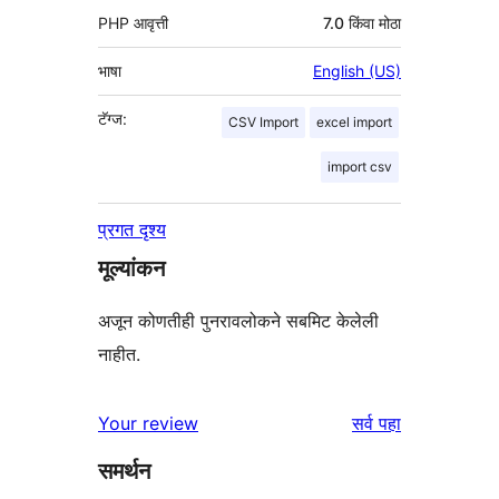
PHP आवृत्ती
7.0 किंवा मोठा
भाषा
English (US)
टॅग्ज:
CSV Import
excel import
import csv
प्रगत दृश्य
मूल्यांकन
अजून कोणतीही पुनरावलोकने सबमिट केलेली
नाहीत.
पुनरावलोकने
Your review
सर्व
पहा
समर्थन