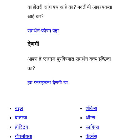
काहीतरी सांगायचं आहे का? मदतीची आवश्यकता
आहे का?
समर्थन फोरम पहा
देणगी
आपण हे प्लगइन पुरविण्यात समर्थन करू इच्छिता
का?
ह्या प्लगइनला देणगी द्या
बद्दल
शोकेस
बातम्या
थीम्स
होस्टिंग
प्लगिन्स
गोपनीयता
पॅटर्नस्