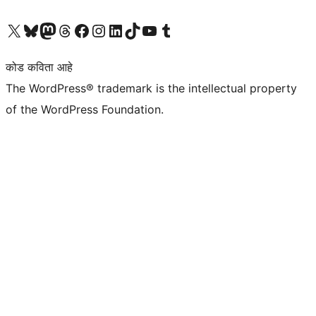
आमच्या X (एक्स) (पूर्वीचे ट्विटर) खात्याला भेट द्या
आमच्या ब्लूस्की खात्याला भेट द्या.
आमच्या Mastodon खात्याला भेट द्या.
आमच्या थ्रेड्स खात्याला भेट द्या.
आमच्या फेसबुक पेजला भेट द्या
आमच्या इंस्टाग्राम खात्याला भेट द्या
आमच्या लिंक्डइन खात्याला भेट द्या
आमच्या टिकटॉक अकाउंटला भेट द्या.
आमच्या यूट्यूब चॅनेलला भेट द्या
आमच्या टंबलर खात्याला भेट द्या.
कोड कविता आहे
The WordPress® trademark is the intellectual property
of the WordPress Foundation.