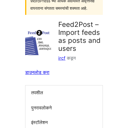
WordPress च्या अधिक अद्ययावत आवृत्तींसह
वापरताना संगतता समस्यांची शक्यता आहे.
Feed2Post –
Import feeds
as posts and
users
ircf
कडून
डाउनलोड करा
तपशील
पुनरावलोकने
इंस्टॉलेशन