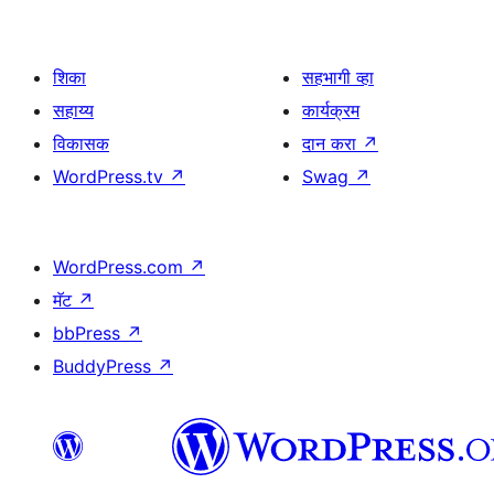
शिका
सहभागी व्हा
सहाय्य
कार्यक्रम
विकासक
दान करा
↗
WordPress.tv
↗
Swag
↗
WordPress.com
↗
मॅट
↗
bbPress
↗
BuddyPress
↗