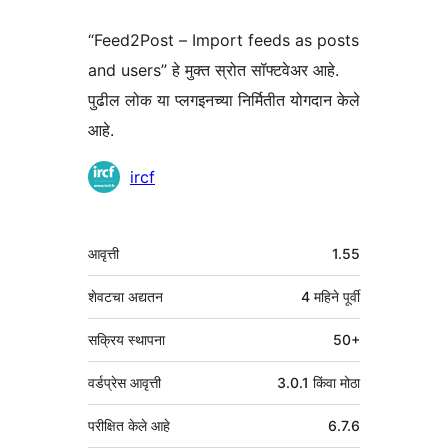
“Feed2Post – Import feeds as posts
and users” हे मुक्त स्रोत सॉफ्टवेअर आहे.
पुढील लोक या प्लगइनच्या निर्मितीत योगदान केले
आहे.
योगदानकर्ते
ircf
मेटा
आवृत्ती
1.55
शेवटचा अद्यतन
4 महिने
पूर्वी
सक्रिय स्थापना
50+
वर्डप्रेस आवृत्ती
3.0.1 किंवा मोठा
परीक्षित केले आहे
6.7.6