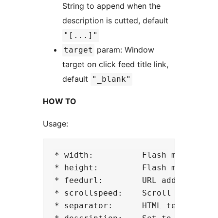
String to append when the
description is cutted, default
"[...]"
param: Window
target
target on click feed title link,
default
"_blank"
HOW TO
Usage:
* width:          Flash movie widt
* height:         Flash movie heig
* feedurl:        URL address of f
* scrollspeed:    Scroll speed in 
* separator:      HTML text betwee