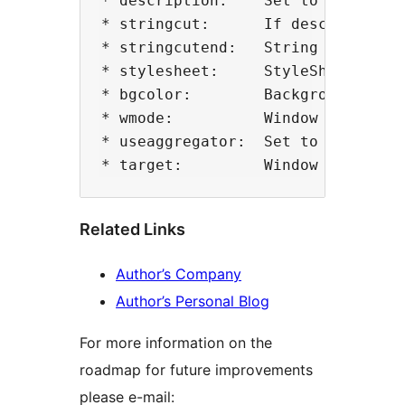
* description:    Set to "1" for s
* stringcut:      If description i
* stringcutend:   String to append
* stylesheet:     StyleSheet URL a
* bgcolor:        Background color
* wmode:          Window Mode for 
* useaggregator:  Set to '1' for u
Related Links
Author’s Company
Author’s Personal Blog
For more information on the
roadmap for future improvements
please e-mail: