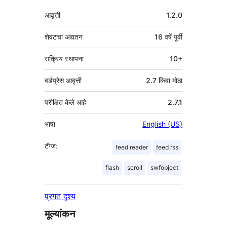
मेटा
आवृत्ती
1.2.0
शेवटचा अद्यतन
16 वर्षे
पूर्वी
सक्रिय स्थापना
10+
वर्डप्रेस आवृत्ती
2.7 किंवा मोठा
परीक्षित केले आहे
2.7.1
भाषा
English (US)
टॅग्ज:
feed reader
feed rss
flash
scroll
swfobject
प्रगत दृश्य
मूल्यांकन