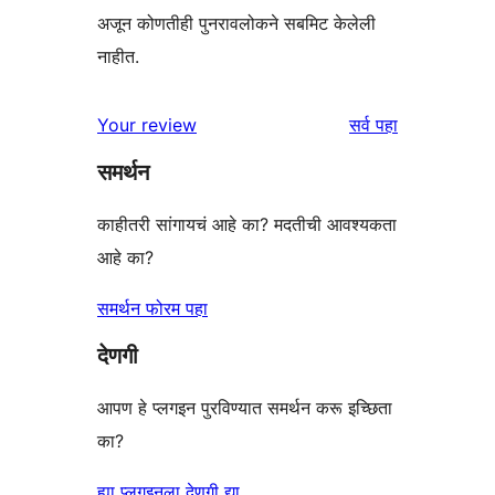
अजून कोणतीही पुनरावलोकने सबमिट केलेली
नाहीत.
पुनरावलोकने
Your review
सर्व
पहा
समर्थन
काहीतरी सांगायचं आहे का? मदतीची आवश्यकता
आहे का?
समर्थन फोरम पहा
देणगी
आपण हे प्लगइन पुरविण्यात समर्थन करू इच्छिता
का?
ह्या प्लगइनला देणगी द्या