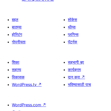
बद्दल
शोकेस
बातम्या
थीम्स
होस्टिंग
प्लगिन्स
गोपनीयता
पॅटर्नस्
शिका
सहभागी व्हा
सहाय्य
कार्यक्रम
विकासक
दान करा
↗
WordPress.tv
↗
भविष्यासाठी पाच
WordPress.com
↗