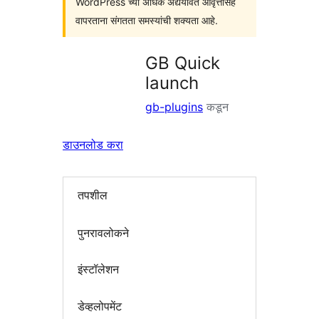
WordPress च्या अधिक अद्ययावत आवृत्तींसह
वापरताना संगतता समस्यांची शक्यता आहे.
GB Quick
launch
gb-plugins
कडून
डाउनलोड करा
तपशील
पुनरावलोकने
इंस्टॉलेशन
डेव्हलोपमेंट