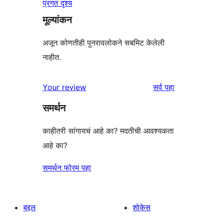
प्रगत दृश्य
मूल्यांकन
अजून कोणतीही पुनरावलोकने सबमिट केलेली
नाहीत.
पुनरावलोकने
Your review
सर्व
पहा
समर्थन
काहीतरी सांगायचं आहे का? मदतीची आवश्यकता
आहे का?
समर्थन फोरम पहा
बद्दल
शोकेस