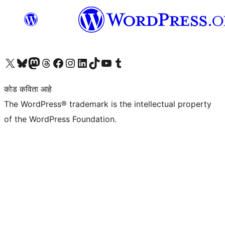
आमच्या X (एक्स) (पूर्वीचे ट्विटर) खात्याला भेट द्या
आमच्या ब्लूस्की खात्याला भेट द्या.
आमच्या Mastodon खात्याला भेट द्या.
आमच्या थ्रेड्स खात्याला भेट द्या.
आमच्या फेसबुक पेजला भेट द्या
आमच्या इंस्टाग्राम खात्याला भेट द्या
आमच्या लिंक्डइन खात्याला भेट द्या
आमच्या टिकटॉक अकाउंटला भेट द्या.
आमच्या यूट्यूब चॅनेलला भेट द्या
आमच्या टंबलर खात्याला भेट द्या.
कोड कविता आहे
The WordPress® trademark is the intellectual property
of the WordPress Foundation.