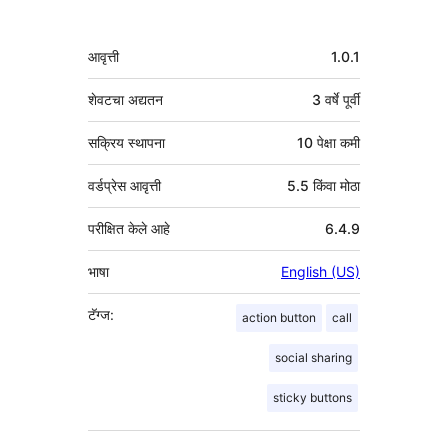
मेटा
आवृत्ती
1.0.1
शेवटचा अद्यतन
3 वर्षे
पूर्वी
सक्रिय स्थापना
10 पेक्षा कमी
वर्डप्रेस आवृत्ती
5.5 किंवा मोठा
परीक्षित केले आहे
6.4.9
भाषा
English (US)
टॅग्ज:
action button
call
social sharing
sticky buttons