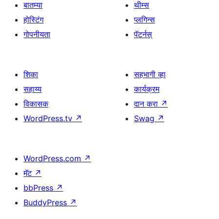
बातम्या
थीम्स
होस्टिंग
प्लगिन्स
गोपनीयता
पॅटर्नस्
शिका
सहभागी व्हा
सहाय्य
कार्यक्रम
विकासक
दान करा
↗
WordPress.tv
↗
Swag
↗
WordPress.com
↗
मॅट
↗
bbPress
↗
BuddyPress
↗