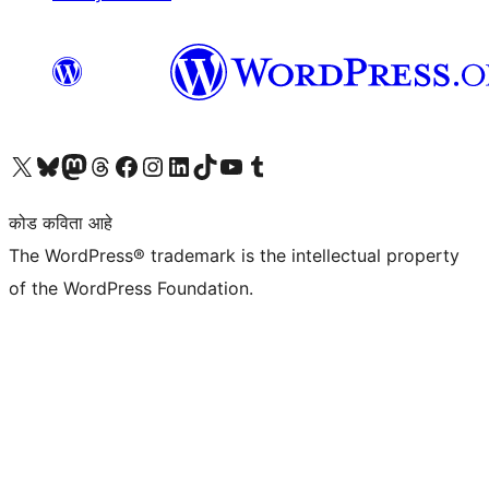
आमच्या X (एक्स) (पूर्वीचे ट्विटर) खात्याला भेट द्या
आमच्या ब्लूस्की खात्याला भेट द्या.
आमच्या Mastodon खात्याला भेट द्या.
आमच्या थ्रेड्स खात्याला भेट द्या.
आमच्या फेसबुक पेजला भेट द्या
आमच्या इंस्टाग्राम खात्याला भेट द्या
आमच्या लिंक्डइन खात्याला भेट द्या
आमच्या टिकटॉक अकाउंटला भेट द्या.
आमच्या यूट्यूब चॅनेलला भेट द्या
आमच्या टंबलर खात्याला भेट द्या.
कोड कविता आहे
The WordPress® trademark is the intellectual property
of the WordPress Foundation.