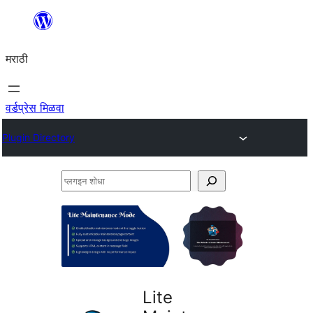
सामुग्रीवर
जा
मराठी
वर्डप्रेस मिळवा
Plugin Directory
प्लगइन
शोधा
Lite