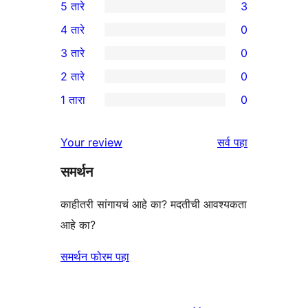
5 तारे
3
3
4 तारे
0
5-
0
3 तारे
0
तारांकित
4-
0
2 तारे
0
परीक्षणे
तारांकित
3-
0
1 तारा
0
परीक्षणे
तारांकित
2-
0
परीक्षणे
तारांकित
1-
पुनरावलोकने
Your review
सर्व
पहा
परीक्षणे
तारांकित
समर्थन
परीक्षणे
काहीतरी सांगायचं आहे का? मदतीची आवश्यकता
आहे का?
समर्थन फोरम पहा