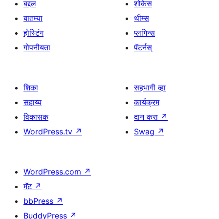
बद्दल
शोकेस
बातम्या
थीम्स
होस्टिंग
प्लगिन्स
गोपनीयता
पॅटर्नस्
शिका
सहभागी व्हा
सहाय्य
कार्यक्रम
विकासक
दान करा
↗
WordPress.tv
↗
Swag
↗
WordPress.com
↗
मॅट
↗
bbPress
↗
BuddyPress
↗