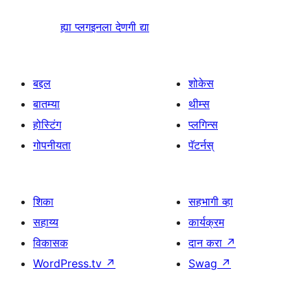
ह्या प्लगइनला देणगी द्या
बद्दल
शोकेस
बातम्या
थीम्स
होस्टिंग
प्लगिन्स
गोपनीयता
पॅटर्नस्
शिका
सहभागी व्हा
सहाय्य
कार्यक्रम
विकासक
दान करा
↗
WordPress.tv
↗
Swag
↗