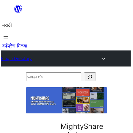
सामुग्रीवर
जा
मराठी
वर्डप्रेस मिळवा
Plugin Directory
प्लगइन
शोधा
MightyShare