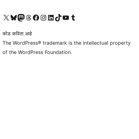
आमच्या X (एक्स) (पूर्वीचे ट्विटर) खात्याला भेट द्या
आमच्या ब्लूस्की खात्याला भेट द्या.
आमच्या Mastodon खात्याला भेट द्या.
आमच्या थ्रेड्स खात्याला भेट द्या.
आमच्या फेसबुक पेजला भेट द्या
आमच्या इंस्टाग्राम खात्याला भेट द्या
आमच्या लिंक्डइन खात्याला भेट द्या
आमच्या टिकटॉक अकाउंटला भेट द्या.
आमच्या यूट्यूब चॅनेलला भेट द्या
आमच्या टंबलर खात्याला भेट द्या.
कोड कविता आहे
The WordPress® trademark is the intellectual property
of the WordPress Foundation.