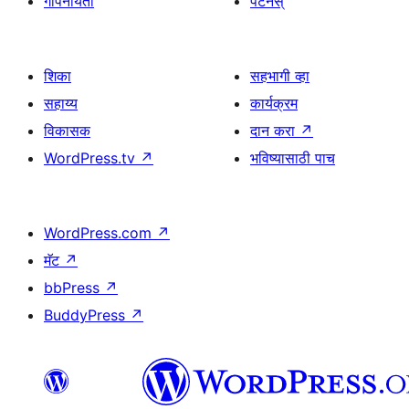
गोपनीयता
पॅटर्नस्
शिका
सहभागी व्हा
सहाय्य
कार्यक्रम
विकासक
दान करा
↗
WordPress.tv
↗
भविष्यासाठी पाच
WordPress.com
↗
मॅट
↗
bbPress
↗
BuddyPress
↗