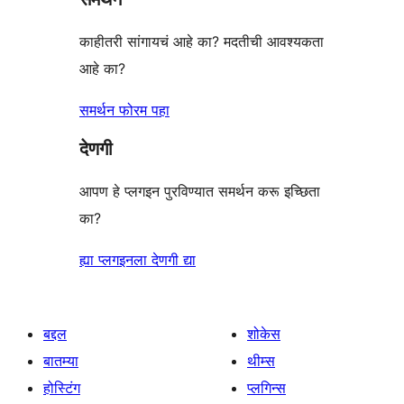
काहीतरी सांगायचं आहे का? मदतीची आवश्यकता
आहे का?
समर्थन फोरम पहा
देणगी
आपण हे प्लगइन पुरविण्यात समर्थन करू इच्छिता
का?
ह्या प्लगइनला देणगी द्या
बद्दल
शोकेस
बातम्या
थीम्स
होस्टिंग
प्लगिन्स