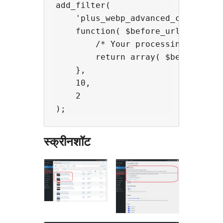
add_filter(

    'plus_webp_advanced_change_db'
    function( $before_url, $after_
        /* Your processing */

        return array( $before_url,
    },

    10,

    2

स्क्रीनशॉट