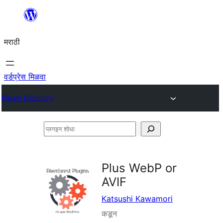
सामुग्रीवर
जा
मराठी
वर्डप्रेस मिळवा
Plugin Directory
प्लगइन
शोधा
Plus WebP or
AVIF
Katsushi Kawamori
कडून