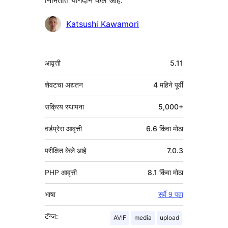
योगदानकर्ते
Katsushi Kawamori
मेटा
आवृत्ती
5.11
शेवटचा अद्यतन
4 महिने
पूर्वी
सक्रिय स्थापना
5,000+
वर्डप्रेस आवृत्ती
6.6 किंवा मोठा
परीक्षित केले आहे
7.0.3
PHP आवृत्ती
8.1 किंवा मोठा
भाषा
सर्वे 9 पहा
टॅग्ज:
AVIF
media
upload