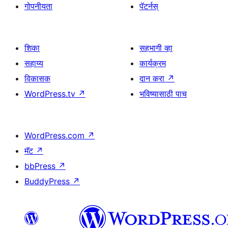
गोपनीयता
पॅटर्नस्
शिका
सहभागी व्हा
सहाय्य
कार्यक्रम
विकासक
दान करा
↗
WordPress.tv
↗
भविष्यासाठी पाच
WordPress.com
↗
मॅट
↗
bbPress
↗
BuddyPress
↗