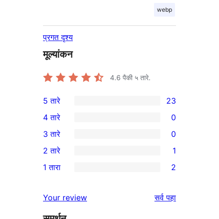
webp
प्रगत दृश्य
मूल्यांकन
4.6
पैकी ५ तारे.
5 तारे
23
23
4 तारे
0
5-
0
3 तारे
0
तारांकित
4-
0
2 तारे
1
परीक्षणे
तारांकित
3-
1
1 तारा
2
परीक्षणे
तारांकित
2-
2
परीक्षणे
तारांकित
1-
पुनरावलोकने
Your review
सर्व
पहा
पुनरावलोकन
तारांकित
समर्थन
परीक्षणे