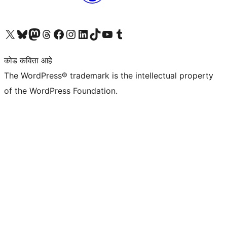
आमच्या X (एक्स) (पूर्वीचे ट्विटर) खात्याला भेट द्या
आमच्या ब्लूस्की खात्याला भेट द्या.
आमच्या Mastodon खात्याला भेट द्या.
आमच्या थ्रेड्स खात्याला भेट द्या.
आमच्या फेसबुक पेजला भेट द्या
आमच्या इंस्टाग्राम खात्याला भेट द्या
आमच्या लिंक्डइन खात्याला भेट द्या
आमच्या टिकटॉक अकाउंटला भेट द्या.
आमच्या यूट्यूब चॅनेलला भेट द्या
आमच्या टंबलर खात्याला भेट द्या.
कोड कविता आहे
The WordPress® trademark is the intellectual property
of the WordPress Foundation.