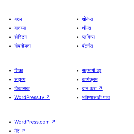
बद्दल
शोकेस
बातम्या
थीम्स
होस्टिंग
प्लगिन्स
गोपनीयता
पॅटर्नस्
शिका
सहभागी व्हा
सहाय्य
कार्यक्रम
विकासक
दान करा
↗
WordPress.tv
↗
भविष्यासाठी पाच
WordPress.com
↗
मॅट
↗