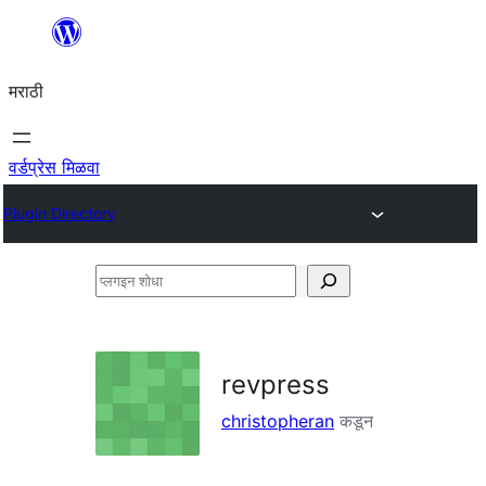
सामुग्रीवर
जा
मराठी
वर्डप्रेस मिळवा
Plugin Directory
प्लगइन
शोधा
revpress
christopheran
कडून