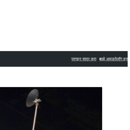
प्लगइन सादर करा
माझे आवडते
लॉग इन