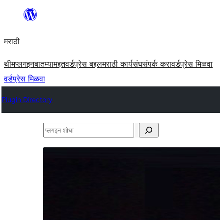
सामुग्रीवर
जा
मराठी
थीम
प्लगइन
बातम्या
मद्दत
वर्डप्रेस बद्दल
मराठी कार्यसंघ
संपर्क करा
वर्डप्रेस मिळवा
वर्डप्रेस मिळवा
Plugin Directory
प्लगइन
शोधा