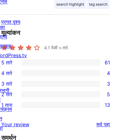
र्नस्
search highlight
tag search
प्रगत दृश्य
िका
मूल्यांकन
ाय्य
िकासक
4.1
पैकी ५ तारे.
ordPress.tv
5 तारे
61
↗
61
4 तारे
4
5-
4
3 तारे
3
तारांकित
4-
3
हभागी
2 तारे
5
परीक्षणे
तारांकित
3-
5
ा
1 तारा
13
परीक्षणे
तारांकित
2-
र्यक्रम
13
परीक्षणे
तारांकित
न
1-
पुनरावलोकने
Your review
सर्व
पहा
परीक्षणे
रा
तारांकित
↗
समर्थन
परीक्षणे