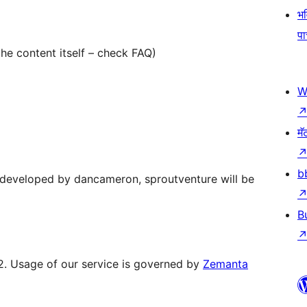
भव
प
he content itself – check FAQ)
W
मॅ
b
 developed by dancameron, sproutventure will be
B
2. Usage of our service is governed by
Zemanta