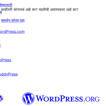
िष्यासाठी
काहीतरी सांगायचं आहे का? मदतीची आवश्यकता आहे का?
ाच
समर्थन फोरम पहा
ordPress.com
↗
ट
↗
bPress
↗
uddyPress
↗