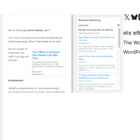
आमच्या X (एक्स) (पूर्वीचे ट्विटर) खात्याला भेट द्या
आमच्या ब्लूस्की खात्याला भेट द्या.
आमच्या M
कोड कवि
The Wo
WordPr