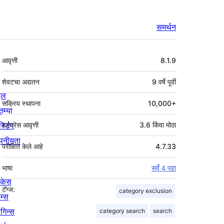
समर्थन
मेटा
आवृत्ती
8.1.9
शेवटचा अद्यतन
9 वर्षे
पूर्वी
्दल
सक्रिय स्थापना
10,000+
तम्या
स्टिंग
वर्डप्रेस आवृत्ती
3.6 किंवा मोठा
पनीयता
परीक्षित केले आहे
4.7.33
भाषा
सर्वे 4 पहा
ोकेस
टॅग्ज:
category exclusion
म्स
लगिन्स
category search
search