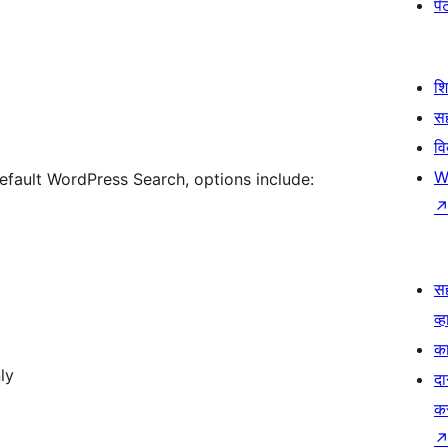
पॅट
श
सह
व
W
default WordPress Search, options include:
स
व्ह
का
ly
दा
क