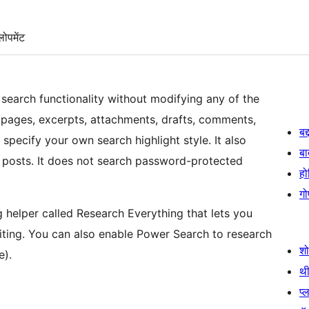
लोपमेंट
search functionality without modifying any of the
 pages, excerpts, attachments, drafts, comments,
बद
pecify your own search highlight style. It also
बा
d posts. It does not search password-protected
हो
गो
 helper called Research Everything that lets you
riting. You can also enable Power Search to research
श
e).
थी
प्