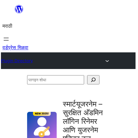
सामुग्रीवर
जा
मराठी
वर्डप्रेस मिळवा
Plugin Directory
प्लगइन
शोधा
स्मार्टयूजरनेम –
सुरक्षित अ‍ॅडमिन
लॉगिन रिनेमर
आणि युजरनेम