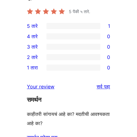
5
पैकी ५ तारे.
5 तारे
1
1
4 तारे
0
5-
0
3 तारे
0
तारांकित
4-
0
2 तारे
0
पुनरावलोकन
तारांकित
3-
0
1 तारा
0
परीक्षणे
तारांकित
2-
0
परीक्षणे
तारांकित
1-
पुनरावलोकने
Your review
सर्व
पहा
परीक्षणे
तारांकित
समर्थन
परीक्षणे
काहीतरी सांगायचं आहे का? मदतीची आवश्यकता
आहे का?