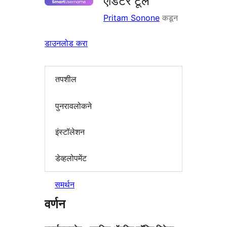
एडिटर टूल
Pritam Sonone
कडून
डाउनलोड करा
तपशील
पुनरावलोकने
इंस्टॉलेशन
डेव्हलोपमेंट
समर्थन
वर्णन