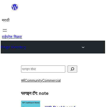
सामुग्रीवर
जा
मराठी
वर्डप्रेस मिळवा
Plugin Directory
शोधा
सर्व
Community
Commercial
प्लगइन टॅग:
note