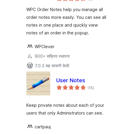
मूल्यांकन
WPC Order Notes help you manage all
order notes more easily. You can see all
notes in one place and quickly view
notes of an order in the popup.
WPClever
900+ सक्रिय स्थापना
7.0.3 सह चाचणी केली
User Notes
एकूण
(15
)
मूल्यांकन
Keep private notes about each of your
users that only Administrators can see.
cartpauj