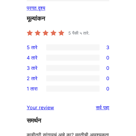
प्रगत दृश्य
मूल्यांकन
5
पैकी ५ तारे.
5 तारे
3
3
4 तारे
0
5-
0
3 तारे
0
तारांकित
4-
0
2 तारे
0
परीक्षणे
तारांकित
3-
0
1 तारा
0
परीक्षणे
तारांकित
2-
0
परीक्षणे
तारांकित
1-
पुनरावलोकने
Your review
सर्व
पहा
परीक्षणे
तारांकित
समर्थन
परीक्षणे
काहीतरी सांगायचं आहे का? मदतीची आवश्यकता