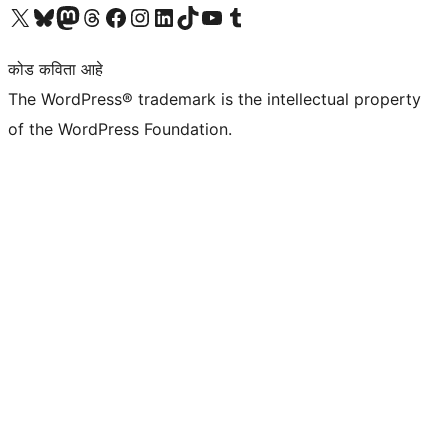
आमच्या X (एक्स) (पूर्वीचे ट्विटर) खात्याला भेट द्या
आमच्या ब्लूस्की खात्याला भेट द्या.
आमच्या Mastodon खात्याला भेट द्या.
आमच्या थ्रेड्स खात्याला भेट द्या.
आमच्या फेसबुक पेजला भेट द्या
आमच्या इंस्टाग्राम खात्याला भेट द्या
आमच्या लिंक्डइन खात्याला भेट द्या
आमच्या टिकटॉक अकाउंटला भेट द्या.
आमच्या यूट्यूब चॅनेलला भेट द्या
आमच्या टंबलर खात्याला भेट द्या.
कोड कविता आहे
The WordPress® trademark is the intellectual property
of the WordPress Foundation.