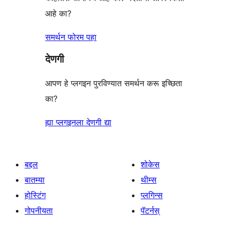
आहे का?
समर्थन फोरम पहा
देणगी
आपण हे प्लगइन पुरविण्यात समर्थन करू इच्छिता
का?
ह्या प्लगइनला देणगी द्या
बद्दल
शोकेस
बातम्या
थीम्स
होस्टिंग
प्लगिन्स
गोपनीयता
पॅटर्नस्