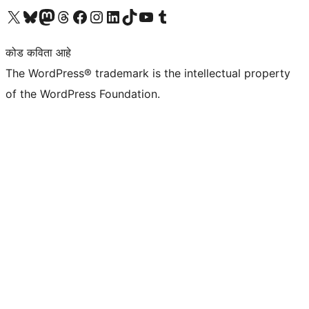
आमच्या X (एक्स) (पूर्वीचे ट्विटर) खात्याला भेट द्या
आमच्या ब्लूस्की खात्याला भेट द्या.
आमच्या Mastodon खात्याला भेट द्या.
आमच्या थ्रेड्स खात्याला भेट द्या.
आमच्या फेसबुक पेजला भेट द्या
आमच्या इंस्टाग्राम खात्याला भेट द्या
आमच्या लिंक्डइन खात्याला भेट द्या
आमच्या टिकटॉक अकाउंटला भेट द्या.
आमच्या यूट्यूब चॅनेलला भेट द्या
आमच्या टंबलर खात्याला भेट द्या.
कोड कविता आहे
The WordPress® trademark is the intellectual property
of the WordPress Foundation.