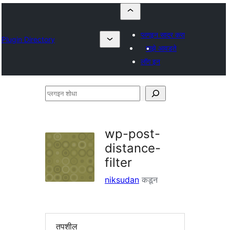
प्लगइन सादर करा
Plugin Directory
माझे आवडते
लॉग इन
प्लगइन
शोधा
wp-post-
distance-
filter
niksudan
कडून
तपशील