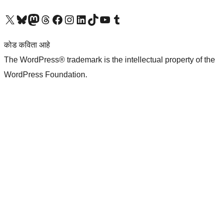
आमच्या X (एक्स) (पूर्वीचे ट्विटर) खात्याला भेट द्या
आमच्या ब्लूस्की खात्याला भेट द्या.
आमच्या Mastodon खात्याला भेट द्या.
आमच्या थ्रेड्स खात्याला भेट द्या.
आमच्या फेसबुक पेजला भेट द्या
आमच्या इंस्टाग्राम खात्याला भेट द्या
आमच्या लिंक्डइन खात्याला भेट द्या
आमच्या टिकटॉक अकाउंटला भेट द्या.
आमच्या यूट्यूब चॅनेलला भेट द्या
आमच्या टंबलर खात्याला भेट द्या.
कोड कविता आहे
The WordPress® trademark is the intellectual property of the
WordPress Foundation.