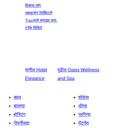
विकास लॉग
सबव्हर्जन रेपॉझिटरी
Tracमध्ये ब्राउझ करा.
ट्रॅक तिकिटे
मागील
Hotel
पुढील
Oasis Wellness
Elegance
and Spa
बद्दल
शोकेस
बातम्या
थीम्स
होस्टिंग
प्लगिन्स
गोपनीयता
पॅटर्नस्