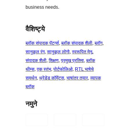
business needs.
वैशिष्ट्ये
ब्लॉक संपादक पॅटर्न्स
, 
ब्लॉक संपादक शैली
, 
ब्लॉग
, 
सानुकूल रंग
, 
सानुकूल लोगो
, 
स्वरूपित मेनू
, 
संपादक शैली
, 
शिक्षण
, 
प्रमुख प्रतिमा
, 
ब्लॉक
थीम्स
, 
एक स्तंभ
, 
पोर्टफोलिओ
, 
RTL भाषेचे
समर्थन
, 
थ्रेडेड कॉमेंट्स
, 
भाषांतर तयार
, 
व्यापक
ब्लॉक
नमुने