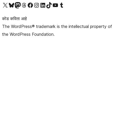
आमच्या X (एक्स) (पूर्वीचे ट्विटर) खात्याला भेट द्या
आमच्या ब्लूस्की खात्याला भेट द्या.
आमच्या Mastodon खात्याला भेट द्या.
आमच्या थ्रेड्स खात्याला भेट द्या.
आमच्या फेसबुक पेजला भेट द्या
आमच्या इंस्टाग्राम खात्याला भेट द्या
आमच्या लिंक्डइन खात्याला भेट द्या
आमच्या टिकटॉक अकाउंटला भेट द्या.
आमच्या यूट्यूब चॅनेलला भेट द्या
आमच्या टंबलर खात्याला भेट द्या.
कोड कविता आहे
The WordPress® trademark is the intellectual property of
the WordPress Foundation.