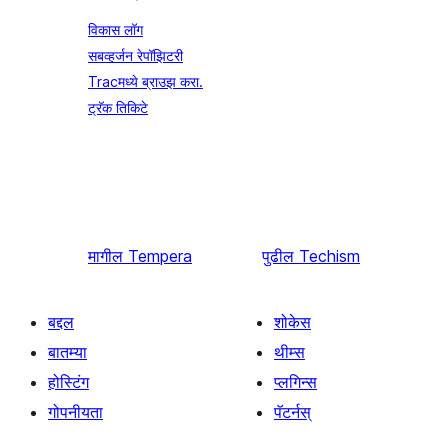
विकास लॉग
सबव्हर्जन रेपॉझिटरी
Tracमध्ये ब्राउझ करा.
ट्रॅक तिकिटे
मागील
Tempera
पुढील
Techism
बद्दल
शोकेस
बातम्या
थीम्स
होस्टिंग
प्लगिन्स
गोपनीयता
पॅटर्नस्