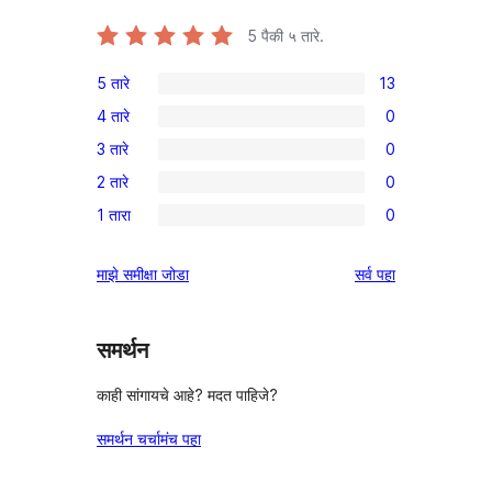
5
पैकी ५ तारे.
5 तारे
13
13
4 तारे
0
5-
0
3 तारे
0
तारांकित
4-
0
परीक्षणे
2 तारे
0
तारांकित
3-
0
परीक्षणे
1 तारा
0
तारांकित
2-
0
परीक्षणे
तारांकित
1-
पुनरावलोकने
माझे समीक्षा जोडा
सर्व
पहा
परीक्षणे
तारांकित
परीक्षणे
समर्थन
काही सांगायचे आहे? मदत पाहिजे?
समर्थन चर्चामंच पहा